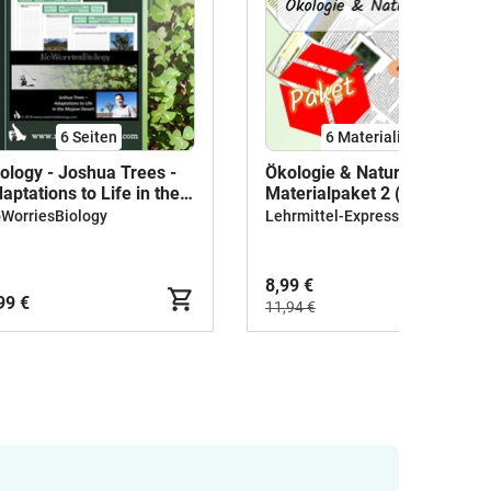
6
Seiten
6 Materialien
ology - Joshua Trees -
Ökologie & Naturschutz -
aptations to Life in the
Materialpaket 2 (Sek 1)
jave Desert
WorriesBiology
Lehrmittel-Express
8,99 €
99 €
11,94 €