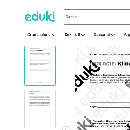
Grundschule
Sek I & II
Saisonal
An