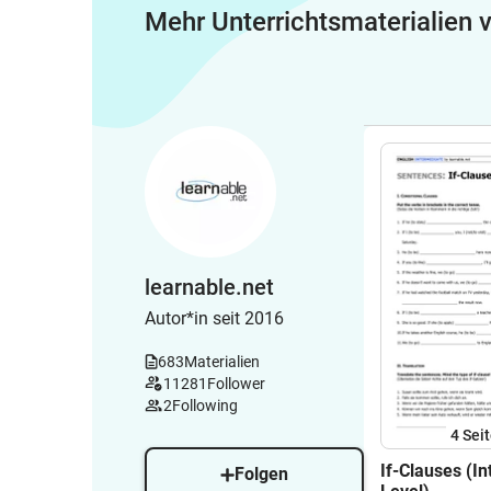
Mehr Unterrichtsmaterialien
learnable.net
Autor*in seit 2016
683
Materialien
11281
Follower
2
Following
4
Sei
If-Clauses (I
Folgen