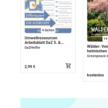
4
Seiten
Umweltressourcen
14
Arbeitsblatt DaZ 5. &
Wälder: Vo
6.Klasse Natürliche
DaZHelfer
heimischen
Ressourcen Arbeitsblatt
Amazonas-
mit Lösungen
Greenpeace e
2,99 €
kostenlos