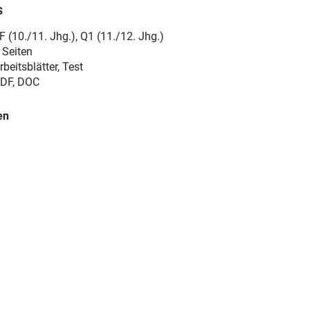
s
F (10./11. Jhg.)
,
Q1 (11./12. Jhg.)
 Seiten
rbeitsblätter, Test
DF, DOC
en