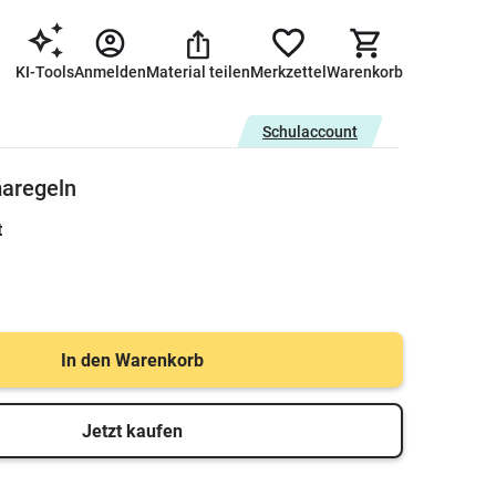
KI-Tools
Anmelden
Material teilen
Merkzettel
Warenkorb
Schulaccount
maregeln
t
In den Warenkorb
Jetzt kaufen