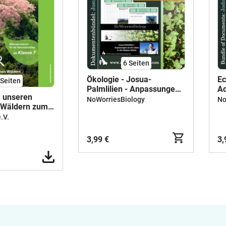
6
Seiten
Ökologie - Josua-
Ec
Seiten
Palmlilien - Anpassungen
Ad
n unseren
an ein Leben in der
Mo
NoWorriesBiology
No
 Wäldern zum
Mojave-Wüste
Regenwald
.V.
3,99 €
3,