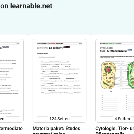
 von
learnable.net
ten
124
Seiten
4
Seiten
ntermediate
Materialpaket: Études
Cytologie: Tier- u