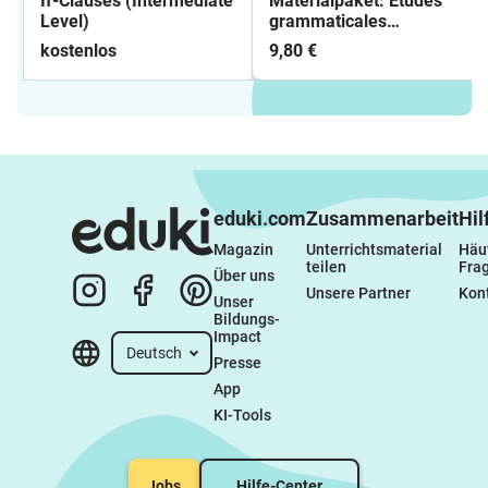
If-Clauses (Intermediate
Materialpaket: Études
Level)
grammaticales
françaises pour
kostenlos
9,80 €
débutants
eduki.com
Zusammenarbeit
Hil
Magazin
Unterrichtsmaterial 
Häuf
teilen
Fra
Über uns
Unsere Partner
Kon
Unser 
Bildungs-
Impact
Deutsch
Presse
App
KI-Tools
Jobs
Hilfe-Center