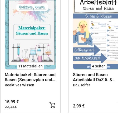
11 Materialien
4
Seiten
Materialpaket: Säuren und
Säuren und Basen
Basen (Sequenzplan und
Arbeitsblatt DaZ 5. &
Materialien) - Sek II Abitur
6.Klasse pH-Wert
Reaktives Wissen
DaZHelfer
Arbeitsblatt mit Lösun
15,99 €
2,99 €
22,39 €