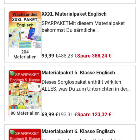
XXXL Materialpaket Englisch
SPARPAKETMit diesem Materialpaket
bekommst Du sämtliche
Unterrichtsmaterialien, die ich zur
englischen Grammatik erstellt habe. -
Abgesehen von den eduki Interactives.
204
99,99 €
488,23 €
Spare 388,24 €
Materialien
Zukünftig erscheinende Materialien
werden dem Paket hinzugefügt. Wenn
Du das Paket einmal gekauft hast,
Materialpaket 5. Klasse Englisch
erhältst Du alle Neuerscheinungen und
Dieses Sorglospaket enthält wirklich
Updates also kostenlos!Im Paket
ALLES, was Du zum Unterrichten in der
enthalten sind:ArbeitsblätterBoard
5. Klasse im Englischunterricht
GamesCrosswordsInteraktive
brauchst:Merkblätter zu allen Zeitformen
Arbeitsblätter fürs
aus der 5. KlasseArbeitsblätter (als Word
HomeschoolingMatch-the-sentence-
80 Materialien
69,99 €
193,31 €
Spare 123,32 €
/ PDF und interaktiv fürs
halves-Übungen (Satzteile
Homeschooling)Board
verbinden)MerkblätterStop and Swap
GamesCrosswordsDiktateeduki
Materialpaket 6. Klasse Englisch
CardsTandem Activities (Faltübungen
InteractivesStop & Swap CardsTandem