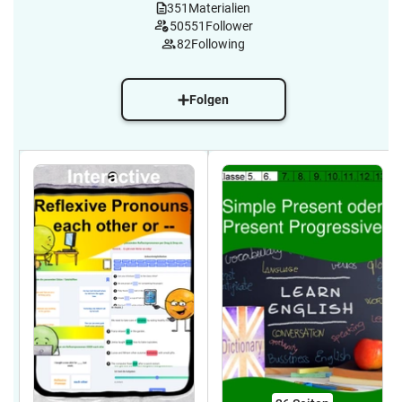
351
Materialien
50551
Follower
82
Following
Folgen