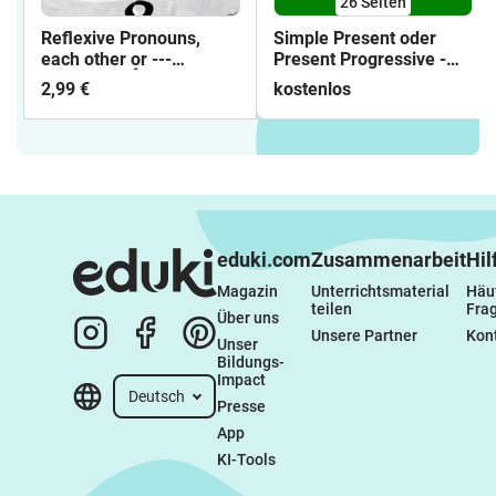
26
Seiten
Reflexive Pronouns,
Simple Present oder
each other or ---
Present Progressive -
Interactive 👆
Arbeitsblätter mit
2,99 €
kostenlos
Lösungen
eduki.com
Zusammenarbeit
Hil
Magazin
Unterrichtsmaterial 
Häuf
teilen
Fra
Über uns
Unsere Partner
Kon
Unser 
Bildungs-
Impact
Deutsch
Presse
App
KI-Tools