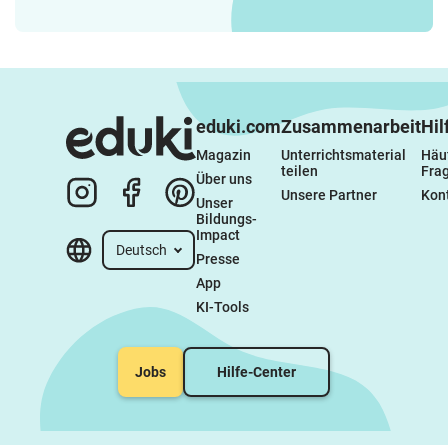
eduki.com
Zusammenarbeit
Hil
Magazin
Unterrichtsmaterial 
Häuf
teilen
Fra
Über uns
Unsere Partner
Kon
Unser 
Bildungs-
Impact
Deutsch
Presse
App
KI-Tools
Jobs
Hilfe-Center