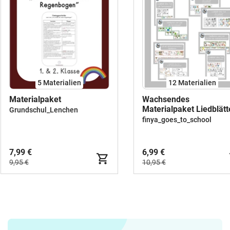
5 Materialien
12 Materialien
Materialpaket
Wachsendes
Materialpaket Liedblätt
Grundschul_Lenchen
und Tafelkarten mit
finya_goes_to_school
Geniallylink zur
Weihnachtszeit
7,99 €
6,99 €
9,95 €
10,95 €