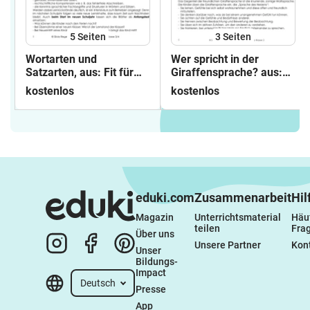
5
Seiten
3
Seiten
Wortarten und
Wer spricht in der
Satzarten, aus: Fit für
Giraffensprache? aus:
Deutsch, Tests Kl. 3 -4
Giraffensprache, ab Kl. 2
kostenlos
kostenlos
eduki.com
Zusammenarbeit
Hil
Magazin
Unterrichtsmaterial 
Häuf
teilen
Fra
Über uns
Unsere Partner
Kon
Unser 
Bildungs-
Impact
Deutsch
Presse
App