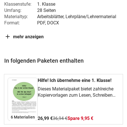
Klassenstufe:
1. Klasse
Umfang:
28 Seiten
Materialtyp:
Arbeitsblätter, Lehrpläne/Lehrermaterial
Format:
PDF, DOCX
mehr anzeigen
In folgenden Paketen enthalten
Hilfe! Ich übernehme eine 1. Klasse!
Dieses Materialpaket bietet zahlreiche
Kopiervorlagen zum Lesen, Schreiben
und Rechnen für den Schulstart sowie
praxiserprobte Tipps zum Unterricht,
zum Schulleben und zum Classroom
6 Materialien
26,99 €
36,94 €
Spare 9,95 €
Management.