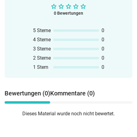
Laute kennen.Erste Arbeitstechniken: Sie
wenden Arbeitstechniken an.
0 Bewertungen
Kommunikations- und
Kooperationsfähigkeit bei Partner- und
5 Sterne
0
Gruppenspielen Freude beim Umgang
4 Sterne
0
mit Buchstaben und Wörtern
3 Sterne
0
2 Sterne
0
1 Stern
0
Bewertungen (0)
Kommentare (0)
Dieses Material wurde noch nicht bewertet.