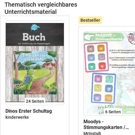
Thematisch vergleichbares
Unterrichtsmaterial
Bestseller
24
Seiten
Dinos Erster Schultag
6
Seiten
kinderwerke
Moodys -
Stimmungskarten /
Gesprächskarten /
MrInstaB