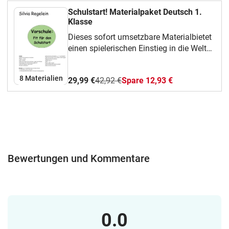
Schulstart! Materialpaket Deutsch 1.
Klasse
Dieses sofort umsetzbare Materialbietet
einen spielerischen Einstieg in die Welt
der Schrift. Die praxiserprobten Tipps
helfen dir gleich morgen weiter, denn das
8 Materialien
29,99 €
42,92 €
Spare 12,93 €
Material ist:Praxisnah und
realistischKinderfreundlich und
inklusivLehrerfreundlich mit nur
minimalem Vorbereitungsaufwand
Sofort einsatzbereit und leicht
verständlich, auch für Lernhelfer ohne
Vorkenntnisse Fachdidaktisch aktuell
Bewertungen und Kommentare
Strukturiert und übersichtlichMit diesem
Material erwerben die Kinder wichtige
Basiskompetenzen:Raumorientierung:
Sie lernen die Begriffe oben, unten,
rechts, links, sicher
0.0
anzuwenden.Buchstabenverständnis:
Sie lernen erste Buchstaben und ihre