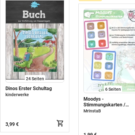
24
Seiten
Dinos Erster Schultag
6
Seiten
kinderwerke
Moodys -
Stimmungskarten /
Gesprächskarten /
MrInstaB
Gefühlskarten
3,99 €
1,99 €