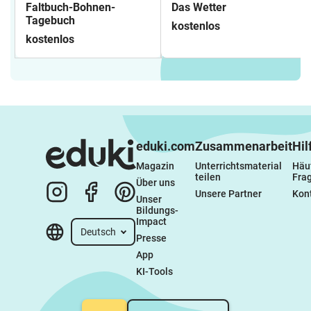
Faltbuch-Bohnen-
Das Wetter
Tagebuch
kostenlos
kostenlos
eduki.com
Zusammenarbeit
Hil
Magazin
Unterrichtsmaterial 
Häuf
teilen
Fra
Über uns
Unsere Partner
Kon
Unser 
Bildungs-
Impact
Deutsch
Presse
App
KI-Tools