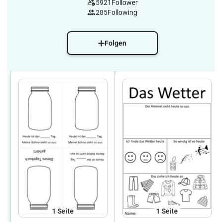
5921
Follower
285
Following
Folgen
1
Seite
1
Seite