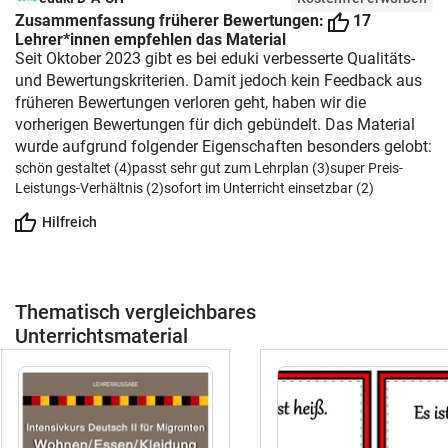
Bildkarten) Tiere -Basiswortschatz –
Sprachförderung und für
Zusammenfassung früherer Bewertungen:
17
(35 Bildkarten) Tiere auf dem Bauernhof
Lehrer*innen empfehlen das Material
DaZ/DaFLogicals und
– (15 Bildkarten) Tiere im Wald – (15
Seit Oktober 2023 gibt es bei eduki verbesserte Qualitäts-
LeserätselAbschreib- und
Bildkarten) Tiere im Zoo – (15
und Bewertungskriterien. Damit jedoch kein Feedback aus
SchreibmaterialienKreative
Bildkarten) Spielzeug – (15
früheren Bewertungen verloren geht, haben wir die
SchreibanlässeGraphomotorik und
Bildkarten) Grundwortschatz Deutsch
vorherigen Bewertungen für dich gebündelt. Das Material
FeinmotorikMathematikmaterialien für
Klasse 1 – (140 Bildkarten) Wohnen –
wurde aufgrund folgender Eigenschaften besonders gelobt:
verschiedene
Geschirr & Besteck – (25
schön gestaltet (4)
passt sehr gut zum Lehrplan (3)
super Preis-
ZahlenräumeFreiarbeitsmaterialienStationen
Bildkarten) Insekten – (15
Leistungs-Verhältnis (2)
sofort im Unterricht einsetzbar (2)
für Vertretungsstundensaisonale
Bildkarten)viele kostenlose Leseproben
Unterrichtsmaterialien sowie viele
Hilfreich
auch unter: DaZ Material
weitere ThemenIdeal geeignet
Grundschuletags: #Bild Wort Karten DaZ
für:Vorschule und
#Bild Wortkarten DaZ #Bildwortkarten
KindergartenAnfangsunterrichtGrundschule
#Bildkarten DaZ DaF #bundle Bildkarten
Klasse 1 bis 6DeutschunterrichtDaZ- und
Thematisch vergleichbares
#growing bundle #wachsendes
DaF-
Unterrichtsmaterial
Materialpaket #Komplettpaket
UnterrichtMathematikunterrichtFörderunterr
#Gesamtpaket #Bildkarten Deutsch
im UnterrichtIhre Vorteile auf einen
#Bildkarten DaZ/DaF #Deutschklasse
BlickEinmal kaufen – dauerhaft
'Bild- und Wortkarten #Wortschatz
profitierenAlle zukünftigen
#Gesamtpaket #GROWING BUNDLE
Erweiterungen sind bereits
#Komplettpaket #förderunterricht