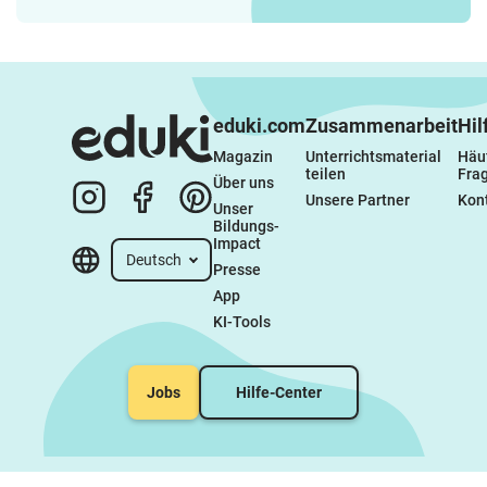
Schreibanlässe - erstes
Schreiben von
Geschichten
eduki.com
Zusammenarbeit
Hil
Magazin
Unterrichtsmaterial 
Häuf
teilen
Fra
Über uns
Unsere Partner
Kon
Unser 
Bildungs-
Impact
Deutsch
Presse
App
KI-Tools
Jobs
Hilfe-Center