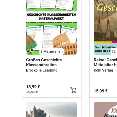
8 Materialien
72
Großes Geschichte
Rätsel Gesc
Klassenabreiten
Mittelalter 
Materialpaket Bundle
des Kaiserre
Brockolie Learning
Kohl Verlag
Kreuzworträt
Reformation
Revolution, 
13,99 €
Geschichte 
15,99 €
19,92 €
I Klasse 5-