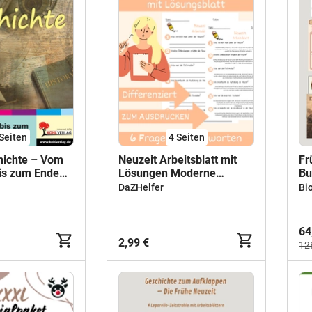
Seiten
4
Seiten
hichte – Vom
Neuzeit Arbeitsblatt mit
Fr
bis zum Ende
Lösungen Moderne
Bu
iches |
Geschichte
Re
DaZHelfer
Bi
sel, Suchsel,
Fr
, Französische
Imperialismus |
64
Sekundarstufe
2,99 €
12
9 Lösungen