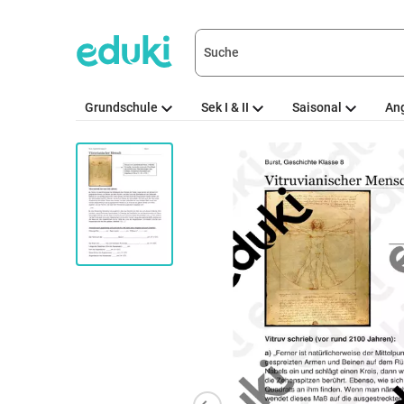
Grundschule
Sek I & II
Saisonal
An