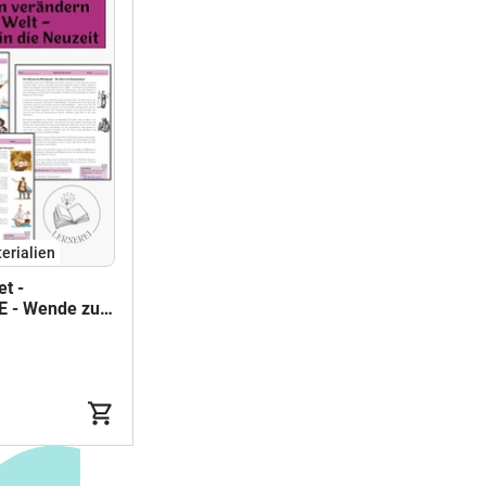
erialien
t -
 - Wende zur