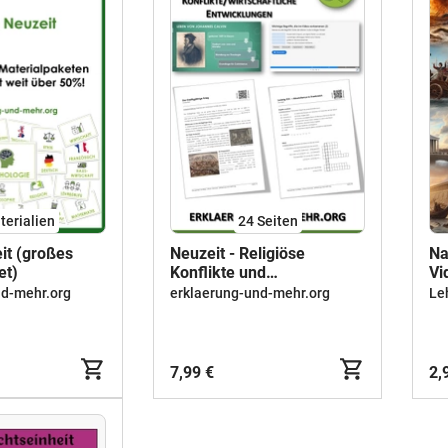
terialien
24
Seiten
it (großes
Neuzeit - Religiöse
Na
et)
Konflikte und
Vi
wirtschaftliche
nd-mehr.org
erklaerung-und-mehr.org
Le
Entwicklungen
(Arbeitsheft)
7,99 €
2,