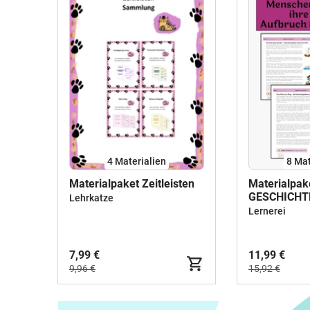
4 Materialien
8 Mat
Materialpaket Zeitleisten
Materialpake
GESCHICHTE
Lehrkatze
Neuzeit
Lernerei
7,99 €
11,99 €
9,96 €
15,92 €