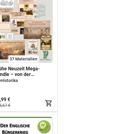
37 Materialien
ühe Neuzeit Mega-
ndle – von der
formation bis zur
oHistorika
anzösischen Revolution
,99 €
8,67 €