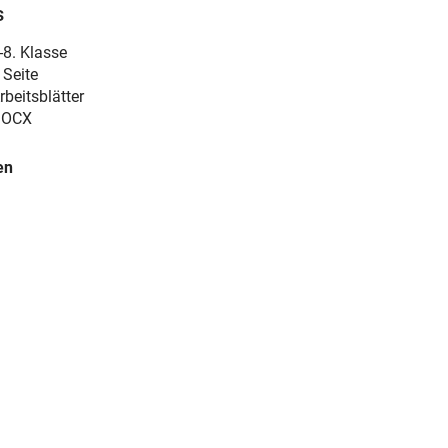
s
-8. Klasse
 Seite
rbeitsblätter
DOCX
en