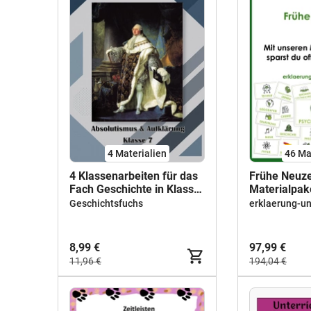
4 Materialien
46 Ma
4 Klassenarbeiten für das
Frühe Neuze
Fach Geschichte in Klasse
Materialpak
7
Geschichtsfuchs
erklaerung-u
8,99 €
97,99 €
11,96 €
194,04 €