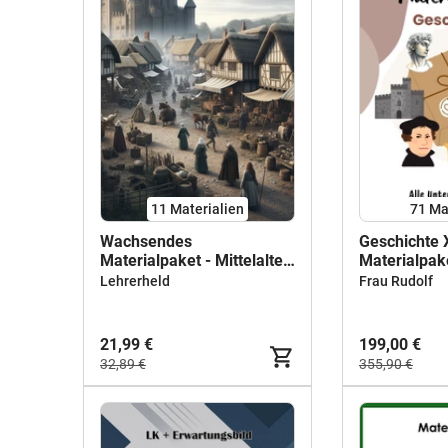
11 Materialien
71 Ma
Wachsendes
Geschichte
Materialpaket - Mittelalter
Materialpak
Videos
Unterrichtsr
Lehrerheld
Frau Rudolf
WACHSEND
21,99 €
199,00 €
32,89 €
355,90 €