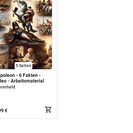
5
Seiten
poleon - 6 Fakten -
deo - Arbeitsmaterial
hrerheld
99 €