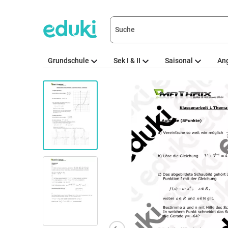
Grundschule
Sek I & II
Saisonal
An