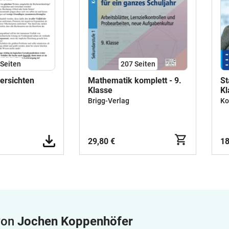
Seiten
207
Seiten
ersichten
Mathematik komplett - 9.
St
Klasse
Kl
Fu
Brigg-Verlag
Ko
Po
Py
M
Se
29,80 €
18
L
 von
Jochen Koppenhöfer