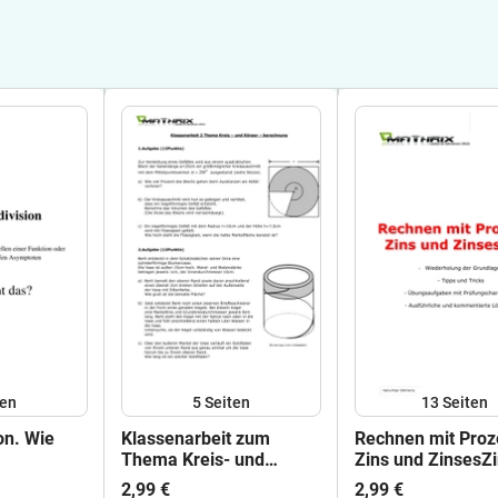
ten
5
Seiten
13
Seiten
on. Wie
Klassenarbeit zum
Rechnen mit Proz
Thema Kreis- und
Zins und ZinsesZ
Körperberechnung
2,99 €
2,99 €