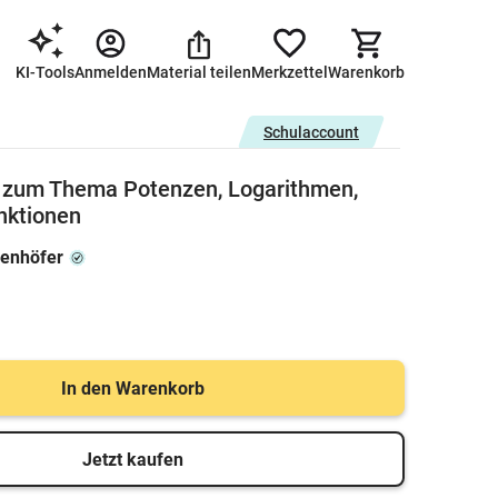
KI-Tools
Anmelden
Material teilen
Merkzettel
Warenkorb
Schulaccount
t zum Thema Potenzen, Logarithmen,
nktionen
enhöfer
In den Warenkorb
Jetzt kaufen