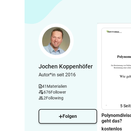
Jochen Koppenhöfer
Autor*in seit 2016
41
Materialien
676
Follower
2
Following
5
Sei
Polynomdivis
Folgen
geht das?
kostenlos