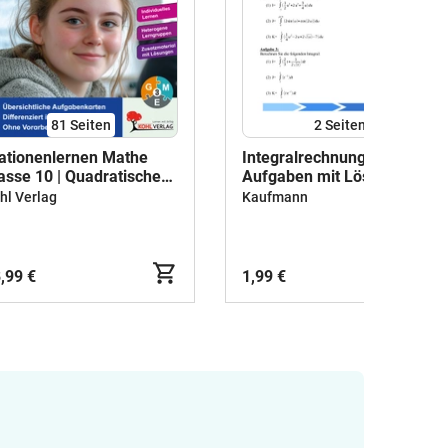
81
Seiten
2
Seiten
ationenlernen Mathe
Integralrechnung (Teil1)
asse 10 | Quadratische
Aufgaben mit Lösungen
nktionen, Trigonometrie,
hl Verlag
Kaufmann
tenzen, Logarithmen,
ramide, Kegel, Kugel |
athematik
kundarstufe I Klasse 10
,99 €
1,99 €
ösungen