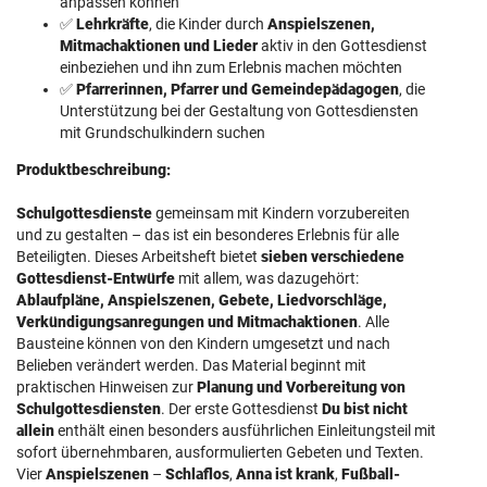
anpassen können
✅
Lehrkräfte
, die Kinder durch
Anspielszenen,
Mitmachaktionen und Lieder
aktiv in den Gottesdienst
einbeziehen und ihn zum Erlebnis machen möchten
✅
Pfarrerinnen, Pfarrer und Gemeindepädagogen
, die
Unterstützung bei der Gestaltung von Gottesdiensten
mit Grundschulkindern suchen
Produktbeschreibung:
Schulgottesdienste
gemeinsam mit Kindern vorzubereiten
und zu gestalten – das ist ein besonderes Erlebnis für alle
Beteiligten. Dieses Arbeitsheft bietet
sieben verschiedene
Gottesdienst-Entwürfe
mit allem, was dazugehört:
Ablaufpläne, Anspielszenen, Gebete, Liedvorschläge,
Verkündigungsanregungen und Mitmachaktionen
. Alle
Bausteine können von den Kindern umgesetzt und nach
Belieben verändert werden. Das Material beginnt mit
praktischen Hinweisen zur
Planung und Vorbereitung von
Schulgottesdiensten
. Der erste Gottesdienst
Du bist nicht
allein
enthält einen besonders ausführlichen Einleitungsteil mit
sofort übernehmbaren, ausformulierten Gebeten und Texten.
Vier
Anspielszenen
–
Schlaflos
,
Anna ist krank
,
Fußball-