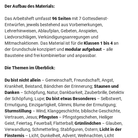
Der Aufbau des Materials:
Das Arbeitsheft umfasst
96 Seiten
mit 7 Gottesdienst-
Entwürfen, jeweils bestehend aus Vorbemerkungen,
Lehrerhinweisen, Ablaufplan, Gebeten, Anspielen,
Liedvorschlägen, Verkündigungsanregungen und
Mitmachaktionen. Das Material ist für die
Klassen 1 bis 4
an
der Grundschule konzipiert und
modular aufgebaut
– alle
Bausteine sind frei kombinierbar und anpassbar.
Die Themen im Überblick:
Du bist nicht allein
– Gemeinschaft, Freundschaft, Angst,
Krankheit, Beistand, Bändchen der Erinnerung;
Staunen und
Danken
– Schöpfung, Natur, Dankbarkeit, Zauberbrille, Detektiv
der Schöpfung, Lupe;
Du bist etwas Besonderes
– Selbstwert,
Ermutigung, Einzigartigkeit, Glimmi, Blume der Ermutigung;
Sturmstillung
– Wind, Klanggeschichte, biblische Geschichte,
Vertrauen, Jesus;
Pfingsten
– Pfingstgeschehen, Heiliger
Geist, Feiertag, Feuerball, Flatterball;
Grünlindchen
– Glauben,
Verwandlung, Schmetterling, Stabfiguren, Ostern;
Licht in der
Finsternis
– Licht, Dunkelheit, Advent, Weihnachten, Licht