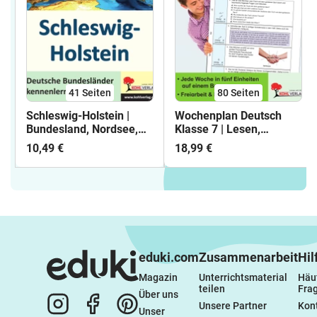
41
Seiten
80
Seiten
Schleswig-Holstein |
Wochenplan Deutsch
Bundesland, Nordsee,
Klasse 7 | Lesen,
Ostsee, Wattenmeer,
Schreiben,
10,49 €
18,99 €
Kiel, Lübeck, Hanse,
Rechtschreibung,
Landkarte |
Grammatik | 38
Sachunterricht Erdkunde
Wochenpläne für ein
Klasse 4-6 mit Lösungen
ganzes Schuljahr mit
Lösungen
eduki.com
Zusammenarbeit
Hil
Magazin
Unterrichtsmaterial 
Häuf
teilen
Fra
Über uns
Unsere Partner
Kon
Unser 