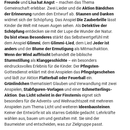
Freunde
und
Lisa hat Angst
– machen das Thema
Gemeinschaft erlebbar. Zwei Lieder und die
Aktion Bändchen
der Erinnerung
runden den Entwurf ab.
Staunen und Danken
widmet sich der Schöpfung. Das Anspiel
Die Zauberbrille
lässt
Kinder die Welt mit neuen Augen sehen. Als
Detektive der
Schöpfung
entdecken sie mit der Lupe die Wunder der Natur.
Du bist etwas Besonderes
stärkt das Selbstwertgefühl mit
dem Anspiel
Glimmi
, dem
Glimmi-Lied
, dem Lied
Jeder ist
anders
und der
Blume der Ermutigung
als Mitmachaktion.
Wenn der Wind auffrischt
behandelt die biblische
Sturmstillung
als
Klanggeschichte
– ein besonders
eindrucksvolles Erlebnis für die Kinder. Der
Pfingsten
-
Gottesdienst erklärt mit drei Anspielen das
Pfingstgeschehen
und lädt zur Aktion
Flatterball oder Feuerball
ein.
Grünlindchen
thematisiert Glauben und Verwandlung mit zwei
Anspielen,
Stabfiguren-Vorlagen
und einer
Schmetterlings-
Aktion
.
Das Licht scheint in der Finsternis
eignet sich
besonders für die Advents- und Weihnachtszeit mit mehreren
Anspielen zum Thema Licht und weiteren
Ideenbausteinen
.
Keiner der Entwürfe ist als starres Gebilde gedacht: Lehrkräfte
wählen aus, bauen um und gestalten mit. Sie sind der
Baumeister und entscheiden, was zur Zielgruppe passt.