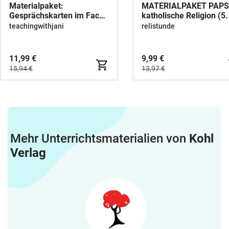
Materialpaket:
MATERIALPAKET PAPS
Gesprächskarten im Fach
katholische Religion (5.
Religion - wachsendes
8. Schulstufe)
teachingwithjani
relistunde
Materialpaket
11,99 €
9,99 €
15,94 €
13,97 €
Mehr Unterrichtsmaterialien von
Kohl
Verlag