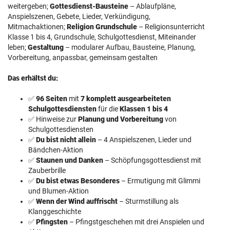
weitergeben;
Gottesdienst-Bausteine
– Ablaufpläne,
Anspielszenen, Gebete, Lieder, Verkündigung,
Mitmachaktionen;
Religion Grundschule
– Religionsunterricht
Klasse 1 bis 4, Grundschule, Schulgottesdienst, Miteinander
leben;
Gestaltung
– modularer Aufbau, Bausteine, Planung,
Vorbereitung, anpassbar, gemeinsam gestalten
Das erhältst du:
✅
96 Seiten
mit
7 komplett ausgearbeiteten
Schulgottesdiensten
für die
Klassen 1 bis 4
✅ Hinweise zur
Planung und Vorbereitung
von
Schulgottesdiensten
✅
Du bist nicht allein
– 4 Anspielszenen, Lieder und
Bändchen-Aktion
✅
Staunen und Danken
– Schöpfungsgottesdienst mit
Zauberbrille
✅
Du bist etwas Besonderes
– Ermutigung mit Glimmi
und Blumen-Aktion
✅
Wenn der Wind auffrischt
– Sturmstillung als
Klanggeschichte
✅
Pfingsten
– Pfingstgeschehen mit drei Anspielen und