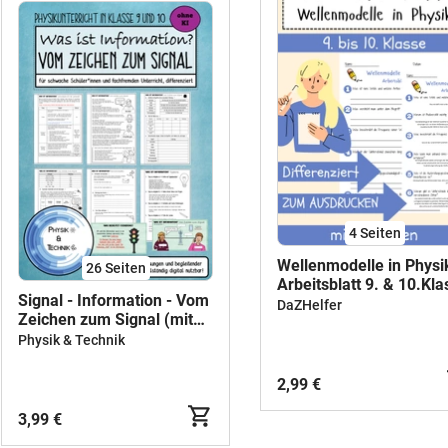
4
Seiten
Wellenmodelle in Physi
26
Seiten
Arbeitsblatt 9. & 10.Kla
Signal - Information - Vom
Wellenausbreitung und
DaZHelfer
Zeichen zum Signal (mit
Schwingungen Arbeitsbl
Lösung, differenziert,
Physik & Technik
mit Lösungen
analog und digital)
2,99 €
3,99 €