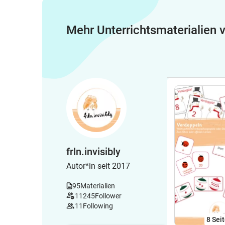
Mehr Unterrichtsmaterialien
frln.invisibly
Autor*in seit 2017
95
Materialien
11245
Follower
11
Following
8
Sei