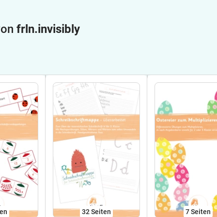
 von
frln.invisibly
ten
32
Seiten
7
Seiten