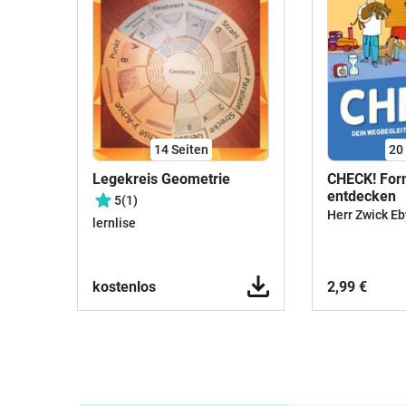
14
Seiten
20
Legekreis Geometrie
CHECK! For
entdecken
5
(1)
Herr Zwick Eb
lernlise
kostenlos
2,99 €