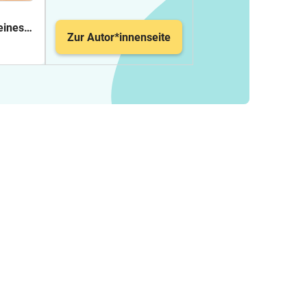
leines
Zur Autor*innenseite
izieren