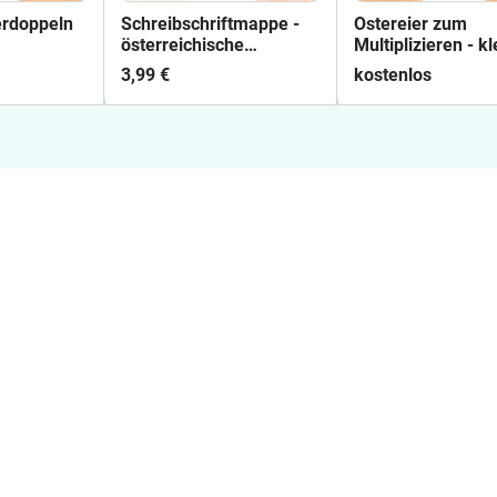
erdoppeln
Schreibschriftmappe -
Ostereier zum
österreichische
Multiplizieren - k
Schreibschrift
Einmaleins oder
3,99 €
kostenlos
schriftlich multipl