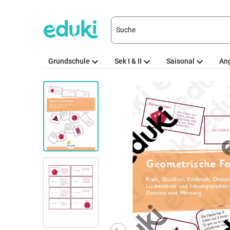
Grundschule
Sek I & II
Saisonal
An