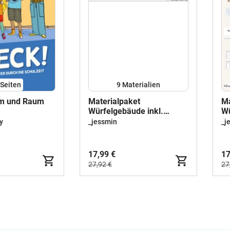
Seiten
9 Materialien
m und Raum
Materialpaket
Ma
Würfelgebäude inkl.
Wü
Einheit / Kompetenzen
Wü
y
_jessmin
_j
17,99 €
17
27,92 €
27