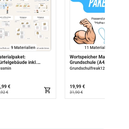
9 Materialien
11 Materialien
terialpaket:
Wortspeicher Mathematik
rfelgebäude inkl.
Grundschule (A4/A3)
rfel
(wachsendes
essmin
Grundschulfreak123
Materialpaket)
,99 €
19,99 €
,92 €
31,90 €