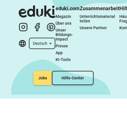
eduki.com
Zusammenarbeit
Hil
Magazin
Unterrichtsmaterial 
Häuf
teilen
Fra
Über uns
Unsere Partner
Kon
Unser 
Bildungs-
Impact
Deutsch
Presse
App
KI-Tools
Jobs
Hilfe-Center