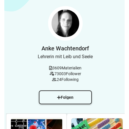
Anke Wachtendorf
Lehrerin mit Leib und Seele
3609
Materialien
73003
Follower
24
Following
Folgen