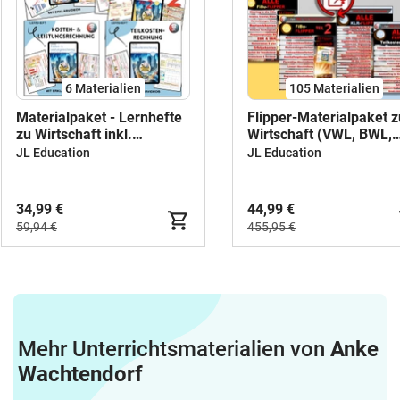
6 Materialien
105 Materialien
Materialpaket - Lernhefte
Flipper-Materialpaket z
zu Wirtschaft inkl.
Wirtschaft (VWL, BWL,
Lösungshefte
FiBu, KLR)
JL Education
JL Education
34,99 €
44,99 €
59,94 €
455,95 €
Mehr Unterrichtsmaterialien von
Anke
Wachtendorf