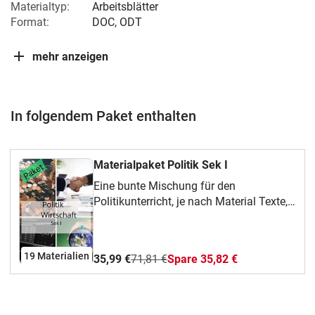
Materialtyp:
Arbeitsblätter
Format:
DOC, ODT
mehr anzeigen
In folgendem Paket enthalten
Materialpaket Politik Sek I
Eine bunte Mischung für den
Politikunterricht, je nach Material Texte,
Aufgaben, Grafiken und LösungenRund
um die Kommune Wahlsystem Migration
Kredite Produktlebenstyklus Hymne
19 Materialien
35,99 €
71,81 €
Spare 35,82 €
magische Viereck Betriebswirtschaftx2
Bewerbung Praktikum
Marktmechanismus Bedürfnispyramide
Nato Jugendstrafrecht Die EU