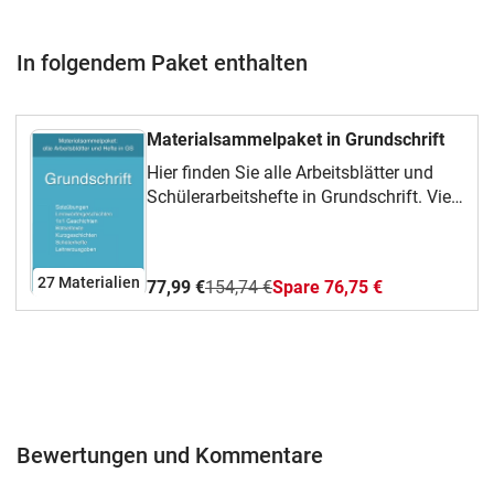
In folgendem Paket enthalten
Materialsammelpaket in Grundschrift
Hier finden Sie alle Arbeitsblätter und
Schülerarbeitshefte in Grundschrift. Viele
Materialien sind doppelt vorhanden, da
sie in zwei verschiedenen Ausführungen
angeboten werden: a) als Farbversionen
27 Materialien
77,99 €
154,74 €
Spare 76,75 €
oder Schülerarbeitshefte, die als
gebundene Hefte sehr gut für das
häusliche Üben eingesetzt werden
können. b) Lehrerausgaben, die eher in
kopierfreundlichem Schwarz-Weiß
gehalten sind und als
Loseblattsammlung zum Abheften
Bewertungen und Kommentare
geeignet sind - oft auch mit Lösungen in
Originalgröße