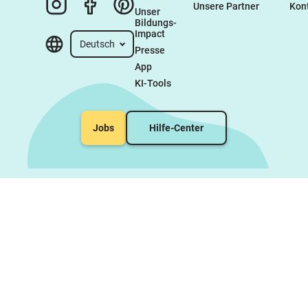
Unsere Partner
Kon
Unser 
Bildungs-
Impact
Deutsch
Presse
App
KI-Tools
Jobs
Hilfe-Center