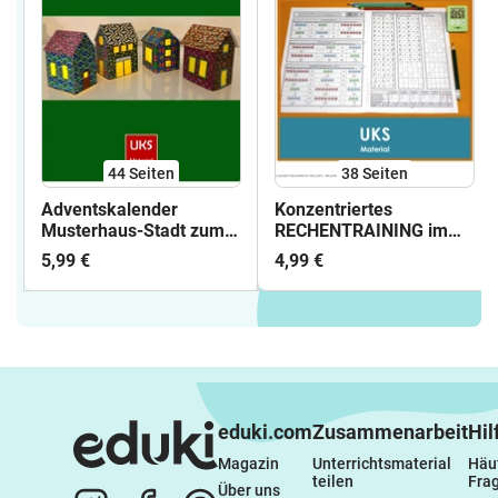
44
Seiten
38
Seiten
Adventskalender
Konzentriertes
Musterhaus-Stadt zum
RECHENTRAINING im
Basteln
Zahlenraum bis 10 -
5,99 €
4,99 €
Zerlegungen
automatisieren
eduki.com
Zusammenarbeit
Hil
Magazin
Unterrichtsmaterial 
Häuf
teilen
Fra
Über uns