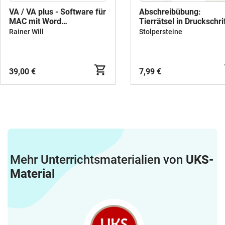
VA / VA plus - Software für
Abschreibübung:
MAC mit Word
Tierrätsel in Druckschri
/LibreOffice( Download)
(in 4 Varianten) zum
Rainer Will
Stolpersteine
Abschreiben
39,00 €
7,99 €
Mehr Unterrichtsmaterialien von
UKS-
Material