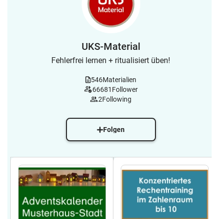
UKS-Material
Fehlerfrei lernen + ritualisiert üben!
546
Materialien
66681
Follower
2
Following
Folgen