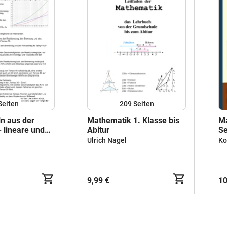
Seiten
209
Seiten
n aus der
Mathematik 1. Klasse bis
Ma
- lineare und
Abitur
Se
e Funktionen
10
Ulrich Nagel
Ko
Pr
Te
Gl
Fo
9,99 €
10