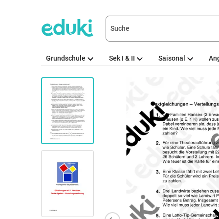
Grundschule
Sek I & II
Saisonal
An