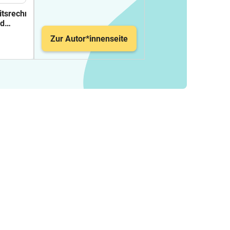
itsrechnung
nd
ten -
Zur Autor*innenseite