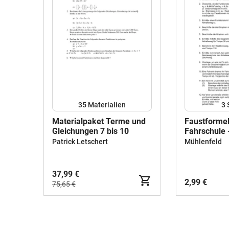
35 Materialien
3
Materialpaket Terme und
Faustformel
Gleichungen 7 bis 10
Fahrschule 
quadratisch
Patrick Letschert
Mühlenfeld
37,99 €
2,99 €
75,65 €