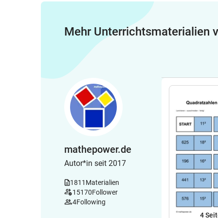
Mehr Unterrichtsmaterialien
mathepower.de
Autor*in seit 2017
1811
Materialien
15170
Follower
4
Following
4
Sei