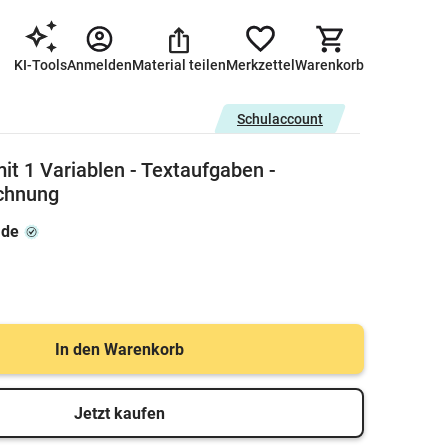
KI-Tools
Anmelden
Material teilen
Merkzettel
Warenkorb
Schulaccount
it 1 Variablen - Textaufgaben -
echnung
.de
In den Warenkorb
Jetzt kaufen