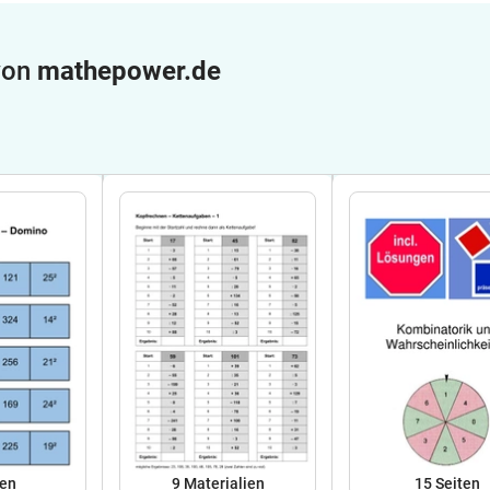
 von
mathepower.de
ten
9 Materialien
15
Seiten