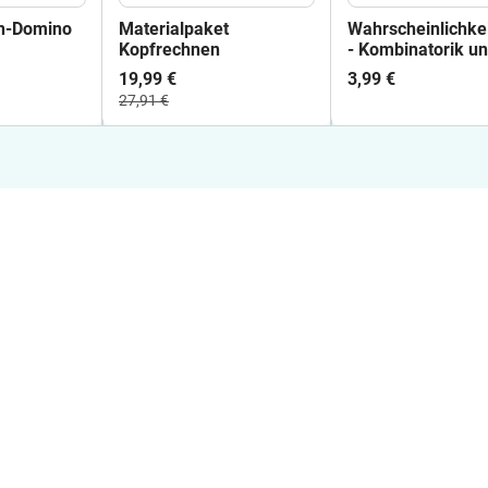
n-Domino
Materialpaket
Wahrscheinlichke
Kopfrechnen
- Kombinatorik u
Wahrscheinlichkei
19,99 €
3,99 €
incl. Lösungen
27,91 €