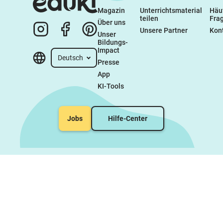
Magazin
Unterrichtsmaterial 
Häuf
teilen
Fra
Über uns
Unsere Partner
Kon
Unser 
Bildungs-
Impact
Deutsch
Presse
App
KI-Tools
Jobs
Hilfe-Center