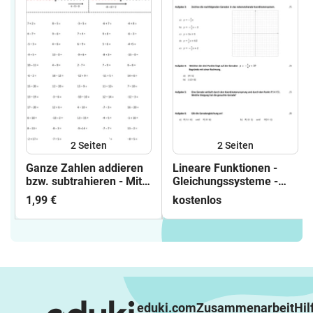
2
Seiten
2
Seiten
Ganze Zahlen addieren
Lineare Funktionen -
bzw. subtrahieren - Mit
Gleichungssysteme -
negativen Zahlen
Klassenarbeit
1,99 €
kostenlos
rechnen - Zahlenstrahl
eduki.com
Zusammenarbeit
Hil