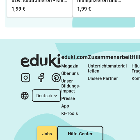
bzw. subtrahieren - Mit
multiplizieren und
negativen Zahlen
dividieren
1,99 €
1,99 €
rechnen - Zahlenstrahl
eduki.com
Zusammenarbeit
Hil
Magazin
Unterrichtsmaterial 
Häuf
teilen
Fra
Über uns
Unsere Partner
Kon
Unser 
Bildungs-
Impact
Deutsch
Presse
App
KI-Tools
Jobs
Hilfe-Center