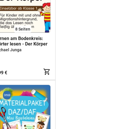
8
Seiten
rnen am Bodenkreis:
rter lesen - Der Körper
chael Junga
99 €