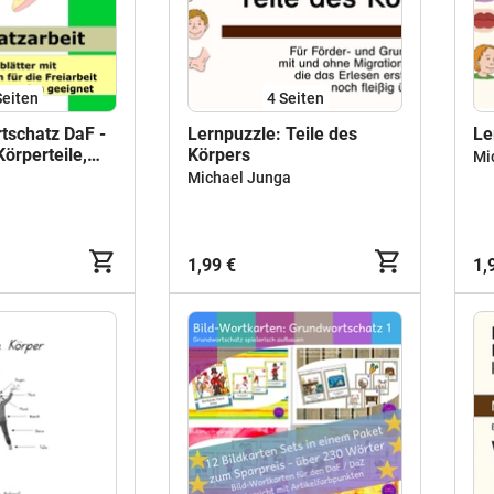
Seiten
4
Seiten
tschatz DaF -
Lernpuzzle: Teile des
Le
Körperteile,
Körpers
Mi
n, Farben,
Michael Junga
usmalen,
1,99 €
1,