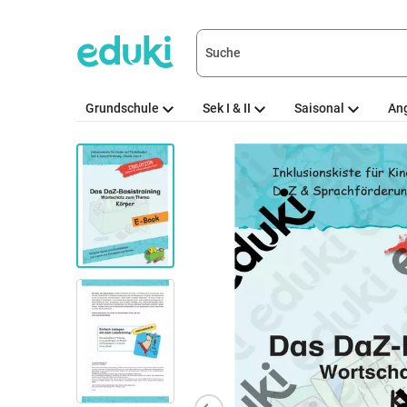
Grundschule
Sek I & II
Saisonal
An