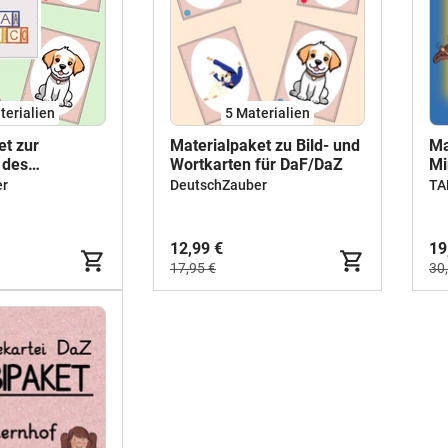
terialien
5 Materialien
et zur
Materialpaket zu Bild- und
Ma
 des
Wortkarten für DaF/DaZ
Mi
es
Wo
er
DeutschZauber
sp
gr
na
12,99 €
19
17,95 €
30