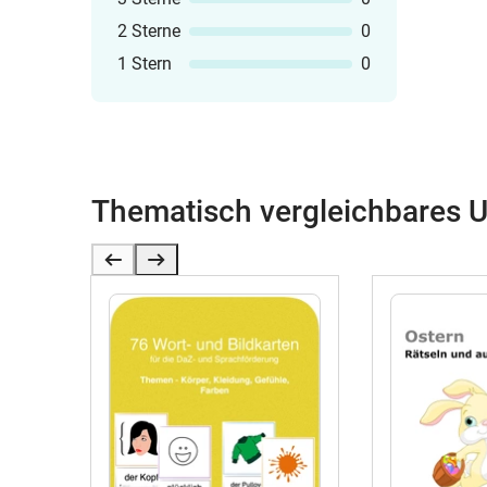
2 Sterne
0
1 Stern
0
Thematisch vergleichbares U