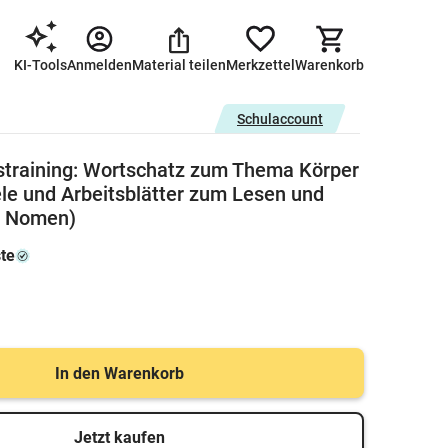
KI-Tools
Anmelden
Material teilen
Merkzettel
Warenkorb
Schulaccount
straining: Wortschatz zum Thema Körper
ele und Arbeitsblätter zum Lesen und
n Nomen)
ste
In den Warenkorb
Jetzt kaufen