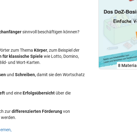
chanfänger
sinnvoll beschäftigen können?
Wörter zum Thema
Körper
, zum Beispiel
de
r
 für klassische Spiele
wie Lotto, Domino,
Bild- und Wort-Karten.
8 Materia
sen
und
Schreiben,
damit sie den Wortschatz
eft
und eine
Erfolgsübersicht
über die
uch zur
differenzierten Förderung
von
t werden.
hemen,