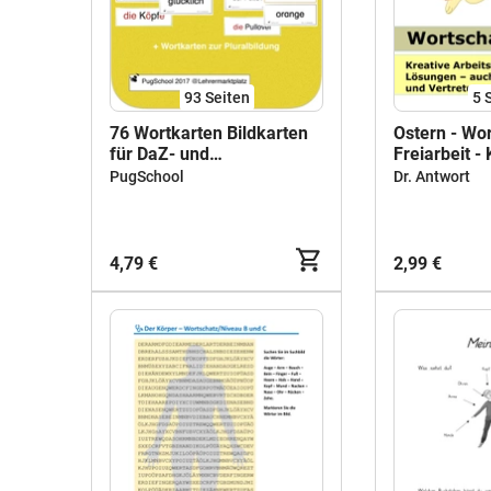
93
Seiten
5
76 Wortkarten Bildkarten
Ostern - Wor
für DaZ- und
Freiarbeit - 
Sprachförderung und
Präpositione
PugSchool
Dr. Antwort
natürlich Sachunterricht
Osterhase a
Worträtsel
4,79 €
2,99 €