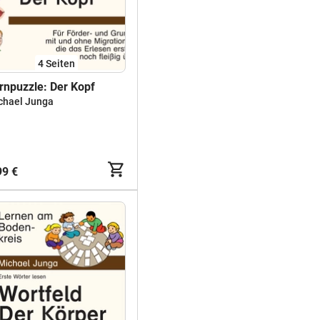
4
Seiten
rnpuzzle: Der Kopf
chael Junga
99 €