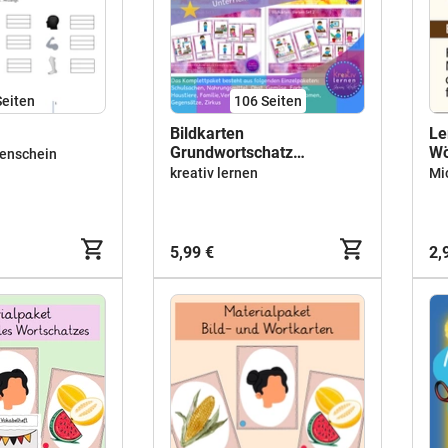
Seiten
106
Seiten
Bildkarten
Le
Grundwortschatz
Wö
nenschein
Komplettpaket 1
kreativ lernen
Mi
5,99 €
2,