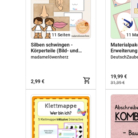
11
Seiten
11 Ma
Silben schwingen -
Materialpak
Körperteile (Bild- und
Erweiterung
Wortkarten)
Wortschatz
madamelöwenherz
DeutschZaub
19,99 €
2,99 €
31,39 €