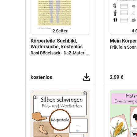
2
Seiten
4
Körperteile-Suchbild,
Mein Körper
Wörtersuche, kostenlos
Fräulein Son
Rosi Bögelsack - DaZ-Materialien A - C, Deutsch lernen
kostenlos
2,99 €