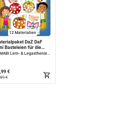
12 Materialien
terialpaket DaZ DaF
ni Basteleien für die
rtschatzarbeit - daz/daf
TAMABI Lern- & Legastheniespiele
iele - daz daf
undschule - Wortschatz
ch Themen
,99 €
,89 €