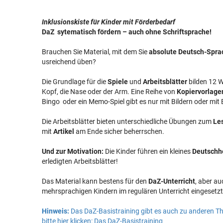
Inklusionskiste für Kinder mit Förderbedarf
DaZ sytematisch fördern – auch ohne Schriftsprache!
Brauchen Sie Material, mit dem Sie
absolute Deutsch-Spra
usreichend üben?
Die Grundlage für die
Spiele
und
Arbeitsblätter
bilden 12 
Kopf, die Nase oder der Arm. Eine Reihe von
Kopiervorlagen
Bingo oder ein Memo-Spiel gibt es nur mit Bildern oder mit 
Die Arbeitsblätter bieten unterschiedliche Übungen zum
Le
mit
Artikel
am Ende sicher beherrschen.
Und zur Motivation:
Die Kinder führen ein kleines
Deutschh
erledigten Arbeitsblätter!
Das Material kann bestens für den
DaZ-Unterricht
, aber a
mehrsprachigen Kindern im regulären Unterricht eingesetz
Hinweis:
Das DaZ-Basistraining gibt es auch zu anderen T
bitte hier klicken: Das DaZ-Basistraining