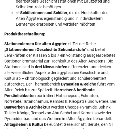
bearbeitbare Geschichtsstationen mit Laufzettel und
Selbstkontrolle benötigen
✅
Schülerinnen und Schüler
, die die Hochkultur des
Alten Ägyptens eigenständig und in individuellem
Lerntempo erarbeiten und vertiefen möchten
Produktbeschreibung:
Stationenlernen Die alten Ägypter
ist Teil der Reihe
„Stationenlernen Geschichte Sekundarstufe"
und bietet
Lehrkräften der Klassen 5 bis 7 ein vollständig ausgearbeitetes
Stationenlernmaterial zur Hochkultur des Alten Ägyptens. Die
Stationen sind in
drei Niveaustufen
differenziert und decken
alle wesentlichen Aspekte der ägyptischen Geschichte und
Kultur ab – chronologisch gegliedert und schülerorientiert
aufbereitet. Der Themenbereich
Dynastien & Reiche
führt vom
Alten Reich bis zur Spätzeit.
Herrscher & berühmte
Persönlichkeiten
porträtiert Hatschepsut, Echnaton,
Nofretete, Tutanchamun, Ramses II, Kleopatra und weitere. Bei
Bauwerken & Architektur
werden Cheops-Pyramide, Sphinx,
Tal der Könige, Tempel von Abu Simbel und Karnak sowie der
Pyramidenbau und das Wohnen im Alten Ägypten behandelt.
Alltagsleben & Kultur
beleuchtet Gesellschaft, Berufe, den Nil