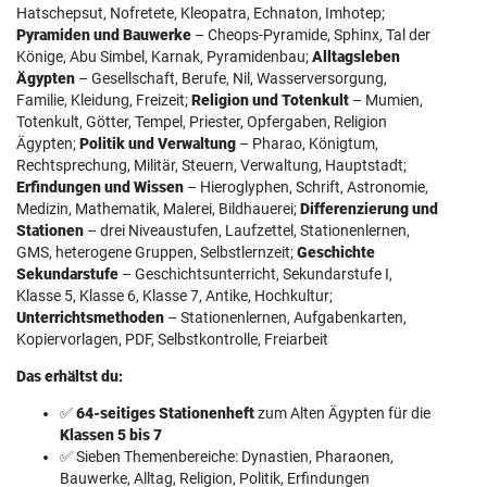
Hatschepsut, Nofretete, Kleopatra, Echnaton, Imhotep;
Pyramiden und Bauwerke
– Cheops-Pyramide, Sphinx, Tal der
Könige, Abu Simbel, Karnak, Pyramidenbau;
Alltagsleben
Ägypten
– Gesellschaft, Berufe, Nil, Wasserversorgung,
Familie, Kleidung, Freizeit;
Religion und Totenkult
– Mumien,
Totenkult, Götter, Tempel, Priester, Opfergaben, Religion
Ägypten;
Politik und Verwaltung
– Pharao, Königtum,
Rechtsprechung, Militär, Steuern, Verwaltung, Hauptstadt;
Erfindungen und Wissen
– Hieroglyphen, Schrift, Astronomie,
Medizin, Mathematik, Malerei, Bildhauerei;
Differenzierung und
Stationen
– drei Niveaustufen, Laufzettel, Stationenlernen,
GMS, heterogene Gruppen, Selbstlernzeit;
Geschichte
Sekundarstufe
– Geschichtsunterricht, Sekundarstufe I,
Klasse 5, Klasse 6, Klasse 7, Antike, Hochkultur;
Unterrichtsmethoden
– Stationenlernen, Aufgabenkarten,
Kopiervorlagen, PDF, Selbstkontrolle, Freiarbeit
Das erhältst du:
✅
64-seitiges Stationenheft
zum Alten Ägypten für die
Klassen 5 bis 7
✅ Sieben Themenbereiche: Dynastien, Pharaonen,
Bauwerke, Alltag, Religion, Politik, Erfindungen