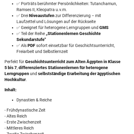
✅ Porträts berühmter Persönlichkeiten: Tutanchamun,
Ramses II, Kleopatra u.v.m.
✅ Drei
Niveaustufen
zur Differenzierung – mit
Laufzettel und Lösungen auf der Rückseite
✅ Geeignet für heterogene Lerngruppen und
GMS
✅ Teil der Reihe
„Stationenlernen Geschichte
Sekundarstufe"
✅ Als
PDF
sofort einsetzbar für Geschichtsunterricht,
Freiarbeit und Selbstlernzeit
Perfekt für
Geschichtsunterricht zum Alten Ägypten in Klasse
5 bis 7
,
differenziertes Stationenlernen für heterogene
Lerngruppen
und
selbstständige Erarbeitung der ägyptischen
Hochkultur
.
Inhalt:
Dynastien & Reiche
- Frühdynastische Zeit
- Altes Reich
- Erste Zwischenzeit
- Mittleres Reich