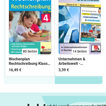
80
Seiten
14
Seiten
Wochenplan
Unternehmen &
Rechtschreibung Klasse
Arbeitswelt -
4 | Groß- und
Unternehmensformen &
16,49 €
3,39 €
Kleinschreibung,
Rechtsformen |
Doppelkonsonanten, ss
Wirtschaft Klasse 8-10
und ß, Dehnungs-h,
Sekundarstufe | GmbH,
Wortarten,
OHG, BGB,
Silbentrennung | Deutsch
Genossenschaft |
Grundschule Klasse 4
Arbeitsblätter
Lösungen
Kopiervorlagen,
Freiarbeit mit Lösungen