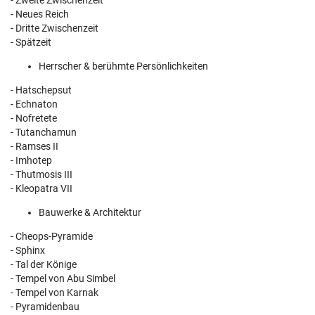
- Zweite Zwischenzeit
- Neues Reich
- Dritte Zwischenzeit
- Spätzeit
Herrscher & berühmte Persönlichkeiten
- Hatschepsut
- Echnaton
- Nofretete
- Tutanchamun
- Ramses II
- Imhotep
- Thutmosis III
- Kleopatra VII
Bauwerke & Architektur
- Cheops-Pyramide
- Sphinx
- Tal der Könige
- Tempel von Abu Simbel
- Tempel von Karnak
- Pyramidenbau