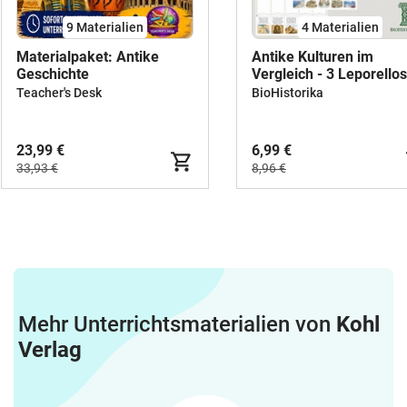
9 Materialien
4 Materialien
Materialpaket: Antike
Antike Kulturen im
Geschichte
Vergleich - 3 Leporellos
Vergleichsblatt mit Lös
Teacher's Desk
BioHistorika
23,99 €
6,99 €
33,93 €
8,96 €
Mehr Unterrichtsmaterialien von
Kohl
Verlag