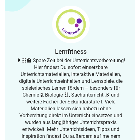
durchgeführt werden können.Ablauf
eines EinzelmaterialsDie Schüler lesen
den Infotext, erstellen dazu einen
Steckbrief und beantworten Quizfragen
zum Inhalt. Zur Selbstkontrolle eignen
sich sowohl die Lösungsblätter als auch
digital die Variante als H5P-Format.
Lernfitness
Danach können die Schüler*innen
weitere Fragen zum Text erstellen. Diese
👩🏻‍🏫 Spare Zeit bei der Unterrichtsvorbereitung!
können dann wahlweise mit einem
Hier findest Du sofort einsetzbare
Partner ausgetauscht und von diesem
Unterrichtsmaterialien, interaktive Materialien,
beantwortet werden. Wenn noch Zeit ist,
digitale Unterrichtseinheiten und Lernspiele, die
kann der Partner die Antworten
spielerisches Lernen fördern – besonders für
kontrollieren. Nutzungsbedingungen:Dieses
Chemie 🧪, Biologie 🧬, Sachunterricht 🌿 und
Material ist nur für Deinen eigenen
weitere Fächer der Sekundarstufe I. Viele
Gebrauch bestimmt. Sie können sie an
Materialien lassen sich nahezu ohne
Ihre Schülerinnen und Schüler zum
Vorbereitung direkt im Unterricht einsetzen und
eigenen Gebrauch weitergeben, nicht
wurden aus langjähriger Unterrichtspraxis
aber an Ihre Kollegen. Achtung! Sorry!
entwickelt. Mehr Unterrichtsideen, Tipps und
Eine Weitergabe über digitale Medien,
Inspiration findest Du außerdem auf meinem