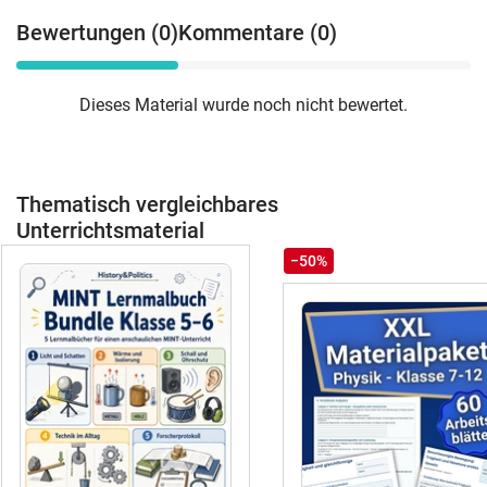
Gruppenpuzzle arbeitsteilig einzusetzen.
Bewertungen (0)
Kommentare (0)
Anschließend können die Schüler sich
un Gruppen zusammensetzen und die
Erkenntnisse über ihren Wissenschaftler
Dieses Material wurde noch nicht bewertet.
vortragen.Alternativ ist auch ein
Museumsgang der Steckbriefe möglich
und der Verfasser des jeweiligen
Steckbriefes kann bei Fragen zur
Thematisch vergleichbares
Verfügung stehen.Da das Material
Lösungen zur Selbstkontrolle bereithält
Unterrichtsmaterial
ist es ebenfalls möglich, dass bei
−50%
Abwesenheit des Chemielehrers eine
fachfremde Vertretungslehrkraft den
Chemieunterricht mit diesem Material
halten kann.Mit diesem Material kann
der Chemieunterricht auch als
Selbstlernstunde im Klassenraum
stattfinden, wenn ein Chemieraum nicht
zur Verfügung steht.Zu jedem
chemischen Unterrichtsthema der