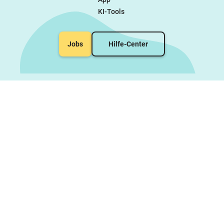
James Dewar (Englisch: Sir James
KI-Tools
Dewar ) Rosalind
Franklin (Englisch: Rosalind
Franklin ) Paracelsus (Englisch: Paracelsus 
Jobs
Hilfe-Center
Erlenmeyer (Englisch: Emil Erlenmeyer )
❤️❤️❤️Übrigens:Kennst Du schon meine
anderen Materialien?Interactive: Kern -
Hülle - Modell | Elementarteilchen |
Einführung + ÜbungenInteractive:
Alkohole | Einführung + ÜbungenGHS
Gefahrstoffsymbole interaktives Quiz
Genially + PDFElementarteilchen |
Domino mit LösungElementarteilchen |
Suchsel | mehrfach
differenziertOrganische Chemie | Alkane
| AB mit Suchsel differenziertChemie
GHS Piktogramme Cliparts im glitzer
DesignChemie GHS Piktogramme glitzer
Gif - AnimationenChemie 12 Deckblätter
| Kleckse | ChemiehefterMaterialpaket -