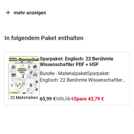
mehr anzeigen
In folgendem Paket enthalten
Sparpaket: Englisch: 22 Berühmte
Wissenschaftler PDF + H5P
Bundle - MaterialpaketSparpaket:
Englisch: 22 Berühmte Wissenschaftler
PDF + H5Pin englischer SpracheIn
diesem Materialpaket sind 22 bekannte
22 Materialien
65,99 €
109,78 €
Spare 43,79 €
Naturwissenschaftler, meist
Chemiker, deren Arbeit Schülerinnen und
Schüler der Sekundarstufe 1 kennen
sollten:Es handelt sich um Forscher aus
verschiedenen Bereichen der Chemie,
von klassischer Chemie bis hin zu