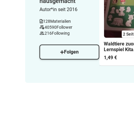
hausgemacht
Autor*in seit 2016
128
Materialien
40590
Follower
216
Following
2
Sei
Waldtiere zuo
Lernspiel Kita
Folgen
Grundschule
1,49 €