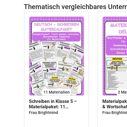
Thematisch vergleichbares Unterr
11 Materialien
2 Ma
Schreiben in Klasse 5 –
Materialpak
Materialpaket: 11
& Wortschat
Dokumente mit Aufgaben,
Aufsätze S
Frau Brightmind
Frau Brightm
Checklisten & Lösungen
Satzanfäng
Schreibübu