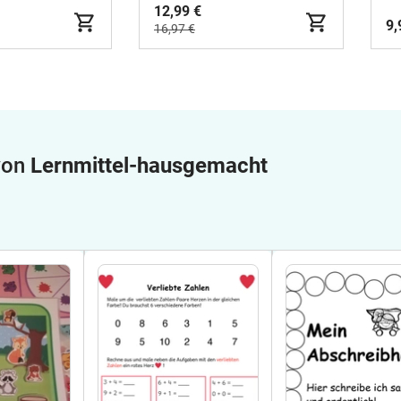
lasse 5 &
12,99 €
9,
16,97 €
 von
Lernmittel-hausgemacht