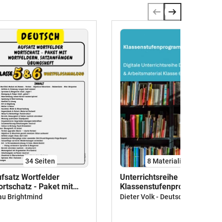
34
Seiten
8 Materialien
fsatz Wortfelder
Unterrichtsreihe Deutsch
rtschatz - Paket mit
Klassenstufenprogramm 6
rtfeldern, Satzanfängen
Dieter Volk - Deutsch Unterrichtsreihen
au Brightmind
ungsheft, Klasse 5 &
asse 6