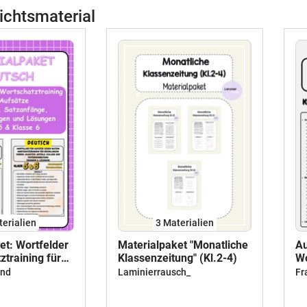
ichtsmaterial
terialien
3 Materialien
et: Wortfelder
Materialpaket "Monatliche
Au
ztraining für
Klassenzeitung" (Kl.2-4)
Wo
ammlung,
Wo
ind
Laminierrausch_
Fr
e,
Üb
ngen und
Kl