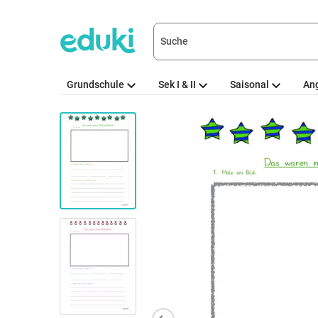
Grundschule
Sek I & II
Saisonal
An