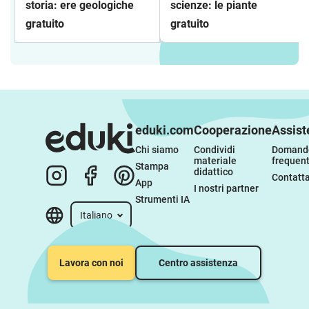
storia: ere geologiche
scienze: le piante
gratuito
gratuito
eduki.com
Cooperazione
Assist
Chi siamo
Condividi 
Domande
materiale 
frequent
Stampa
didattico
Contatta
App
I nostri partner
Strumenti IA
Italiano
Lavora con noi
Centro assistenza