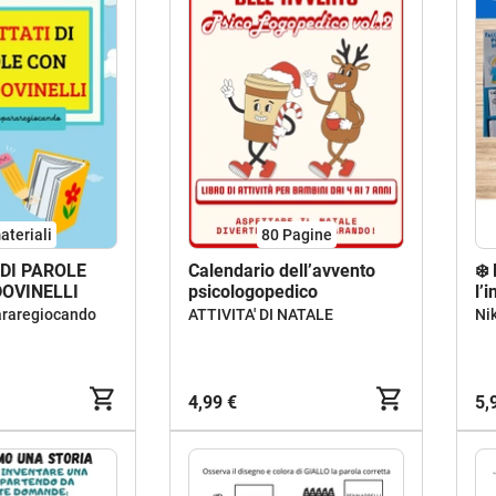
ateriali
80
Pagine
 DI PAROLE
Calendario dell’avvento
❄️
DOVINELLI
psicologopedico
l’
araregiocando
ATTIVITA' DI NATALE
Ni
4,99 €
5,