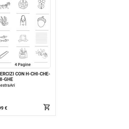
4
Pagine
CIZI CON H-CHI-CHE-
I-GHE
estraAri
99 €