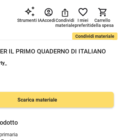
Strumenti IA
Accedi
Condividi
I miei
Carrello
materiale
preferiti
della spesa
Condividi materiale
ER IL PRIMO QUADERNO DI ITALIANO
ty_
Scarica materiale
rodotto
 primaria