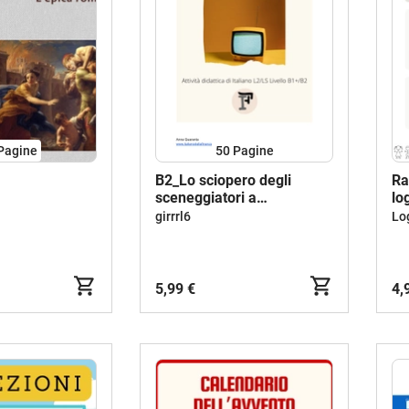
Pagine
50
Pagine
B2_Lo sciopero degli
Ra
sceneggiatori a
lo
Hollywood_Italiano L2 /LS
girrrl6
5,99 €
4,