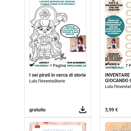
1
Pagina
7
P
I sei pirati in cerca di storie
INVENTARE
GIOCANDO 
Lulu l'InventaStorie
SCRITTURA
Lulu l'Inventa
gratuito
3,99 €