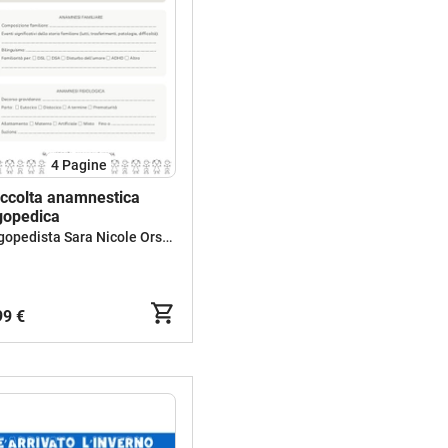
4
Pagine
ccolta anamnestica
gopedica
Logopedista Sara Nicole Orsina
99 €