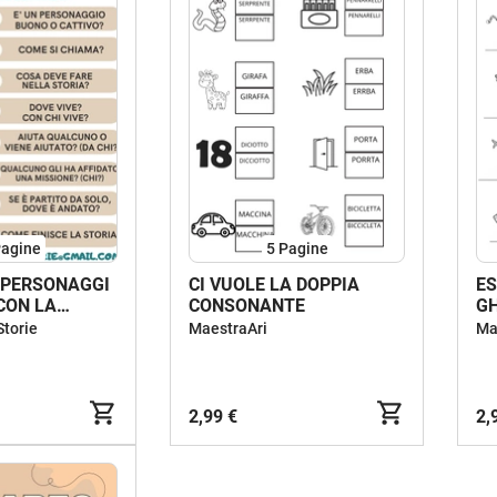
agine
5
Pagine
 PERSONAGGI
CI VUOLE LA DOPPIA
ESER
CON LA
CONSONANTE
GH
 CREATIVA
Storie
MaestraAri
Ma
2,99 €
2,