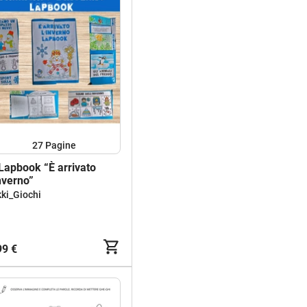
27
Pagine
 Lapbook “È arrivato
inverno”
kki_Giochi
99 €