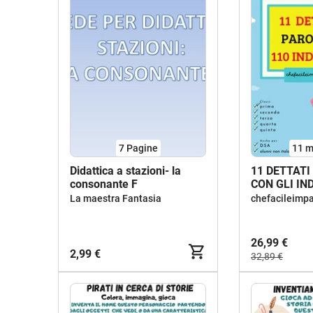
7
Pagine
11 m
Didattica a stazioni- la
11 DETTATI
consonante F
CON GLI IN
La maestra Fantasia
chefacileimp
26,99 €
2,99 €
32,89 €