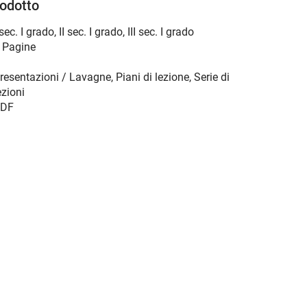
rodotto
 sec. I grado
,
II sec. I grado
,
III sec. I grado
 Pagine
resentazioni / Lavagne, Piani di lezione, Serie di
ezioni
DF