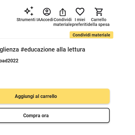
Strumenti IA
Accedi
Condividi
I miei
Carrello
materiale
preferiti
della spesa
Condividi materiale
glienza #educazione alla lettura
road2022
Aggiungi al carrello
Compra ora