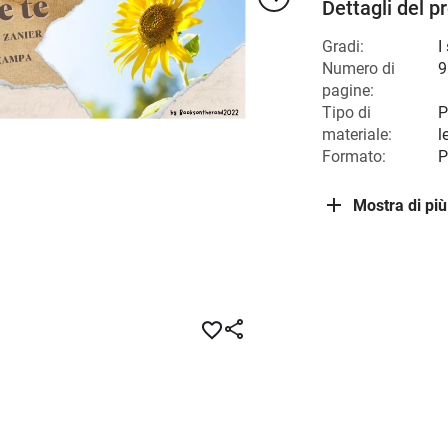
Dettagli del p
Gradi:
I
Numero di
9
pagine:
Tipo di
P
materiale:
l
Formato:
P
Mostra di più