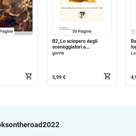
Pagine
50
Pagine
B2_Lo sciopero degli
Ra
sceneggiatori a
lo
Hollywood_Italiano L2 /LS
girrrl6
5,99 €
4,
oksontheroad2022