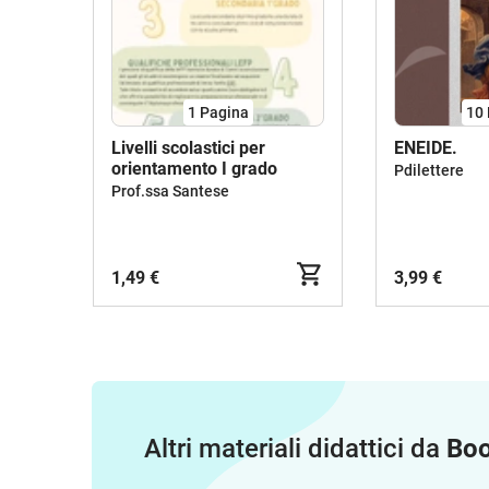
1
Pagina
10
Livelli scolastici per
ENEIDE.
orientamento I grado
Pdilettere
Prof.ssa Santese
1,49 €
3,99 €
Altri materiali didattici da
Bo