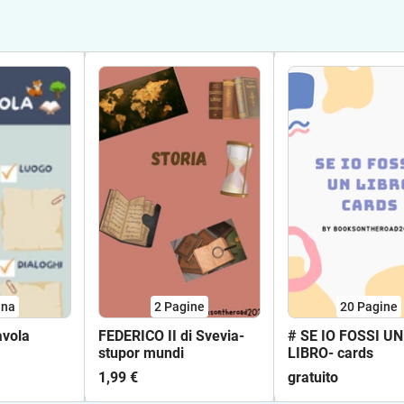
ina
2
Pagine
20
Pagine
avola
FEDERICO II di Svevia-
# SE IO FOSSI UN
stupor mundi
LIBRO- cards
1,99 €
gratuito