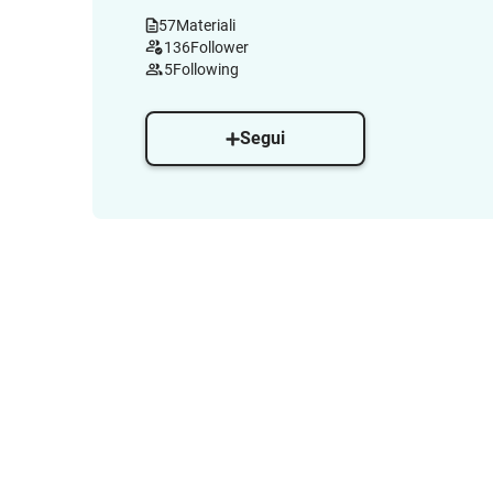
57
Materiali
136
Follower
5
Following
Segui