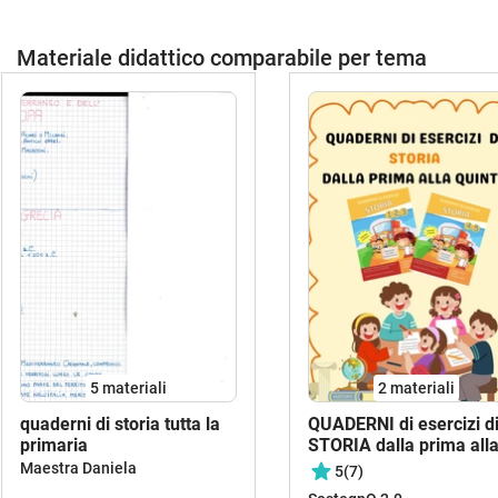
Materiale didattico comparabile per tema
5 materiali
2 materiali
quaderni di storia tutta la
QUADERNI di esercizi d
primaria
STORIA dalla prima all
quinta (in formato PDF)
Maestra Daniela
5
(7)