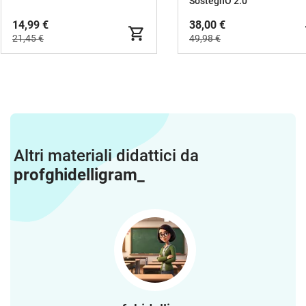
SostegnO 2.0
14,99 €
38,00 €
21,45 €
49,98 €
Altri materiali didattici da
profghidelligram_