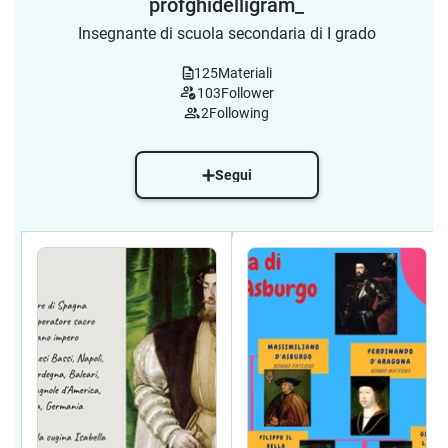
profghidelligram_
Insegnante di scuola secondaria di I grado
125
Materiali
103
Follower
2
Following
Segui