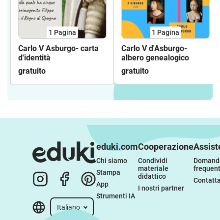
1
Pagina
1
Pagina
Carlo V Asburgo- carta
Carlo V d'Asburgo-
d'identità
albero genealogico
gratuito
gratuito
eduki.com
Cooperazione
Assist
Chi siamo
Condividi 
Domande
materiale 
frequent
Stampa
didattico
Contatta
App
I nostri partner
Strumenti IA
Italiano