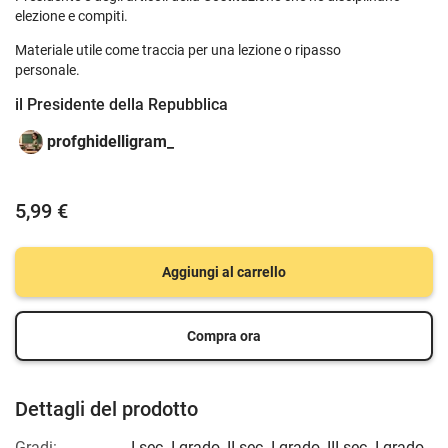
elezione e compiti.
Materiale utile come traccia per una lezione o ripasso
personale.
il Presidente della Repubblica
profghidelligram_
5,99 €
Aggiungi al carrello
Compra ora
Dettagli del prodotto
Gradi:
I sec. I grado
,
II sec. I grado
,
III sec. I grado