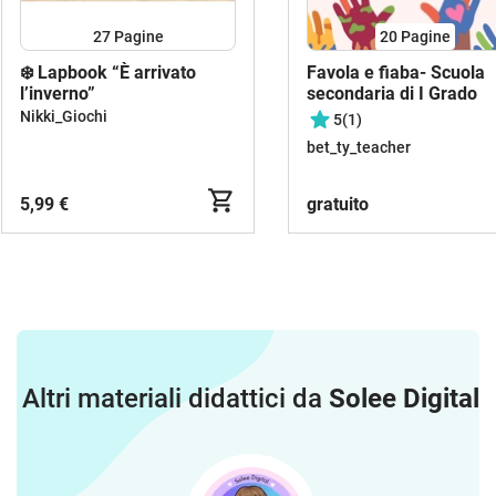
27
Pagine
20
Pagine
❄️ Lapbook “È arrivato
Favola e fiaba- Scuola
l’inverno”
secondaria di I Grado
Nikki_Giochi
5
(1)
bet_ty_teacher
5,99 €
gratuito
Altri materiali didattici da
Solee Digital