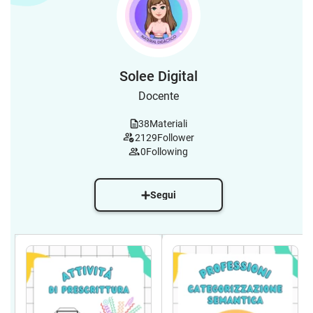
Solee Digital
Docente
38
Materiali
2129
Follower
0
Following
Segui