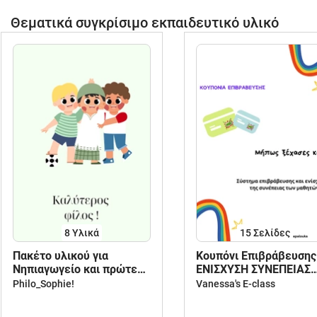
Θεματικά συγκρίσιμο εκπαιδευτικό υλικό
8 Υλικά
15
Σελίδες
Πακέτο υλικού για
Κουπόνι Επιβράβευσης
Νηπιαγωγείο και πρώτες
ΕΝΙΣΧΥΣΗ ΣΥΝΕΠΕΙΑΣ
τάξεις Δημοτικού.
ΜΑΘΗΤΩΝ
Philo_Sophie!
Vanessa's E-class