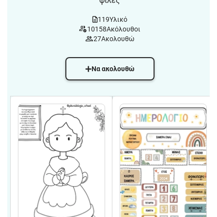
φίλες
119
Υλικό
10158
Ακόλουθοι
27
Ακολουθώ
Να ακολουθώ