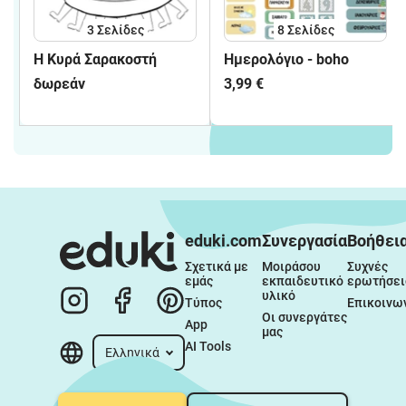
3
Σελίδες
8
Σελίδες
H Κυρά Σαρακοστή
Ημερολόγιο - boho
δωρεάν
3,99 €
eduki.com
Συνεργασία
Βοήθει
Σχετικά με 
Μοιράσου 
Συχνές 
εμάς
εκπαιδευτικό 
ερωτήσει
υλικό
Τύπος
Επικοινω
Οι συνεργάτες 
App
μας
AI Tools
Ελληνικά