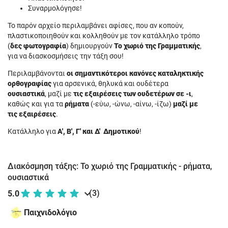
Συναρμολόγησε!
Το παρόν αρχείο περιλαμβάνει αφίσες, που αν κοπούν,
πλαστικοποιηθούν και κολληθούν με τον κατάλληλο τρόπο
(
δες φωτογραφία
) δημιουργούν
Το χωριό της Γραμματικής
,
για να διασκοσμήσεις την τάξη σου!
Περιλαμβάνονται
οι σημαντικότεροι κανόνες καταληκτικής
ορθογραφίας
για αρσενικά, θηλυκά και ουδέτερα
ουσιαστικά
, μαζί με
τις εξαιρέσεις των ουδετέρων σε -ι
,
καθώς και για τα
ρήματα
(-εύω, -ώνω, -αίνω, -ίζω)
μαζί με
τις εξαιρέσεις
.
Κατάλληλο για
Α', Β',
Γ' και Δ' Δημοτικού
!
Διακόσμηση τάξης: Το χωριό της Γραμματικής - ρήματα,
ουσιαστικά
(3)
5.0
Παιχνιδολόγιο