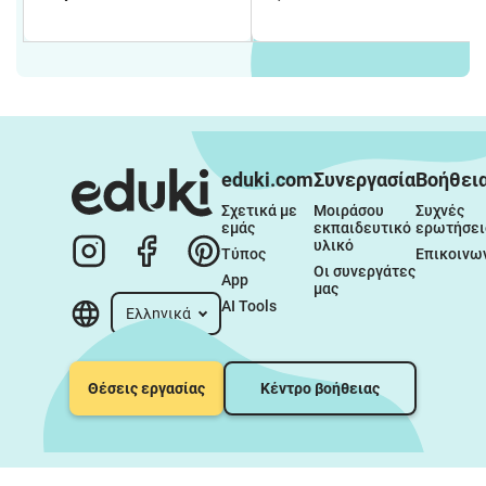
eduki.com
Συνεργασία
Βοήθει
Σχετικά με 
Μοιράσου 
Συχνές 
εμάς
εκπαιδευτικό 
ερωτήσει
υλικό
Τύπος
Επικοινω
Οι συνεργάτες 
App
μας
AI Tools
Ελληνικά
Θέσεις εργασίας
Κέντρο βοήθειας