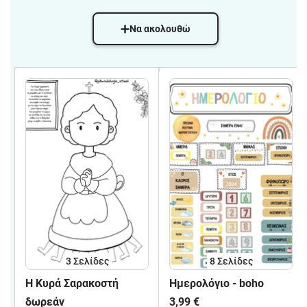
Να ακολουθώ
3
Σελίδες
8
Σελίδες
H Κυρά Σαρακοστή
Ημερολόγιο - boho
δωρεάν
3,99 €