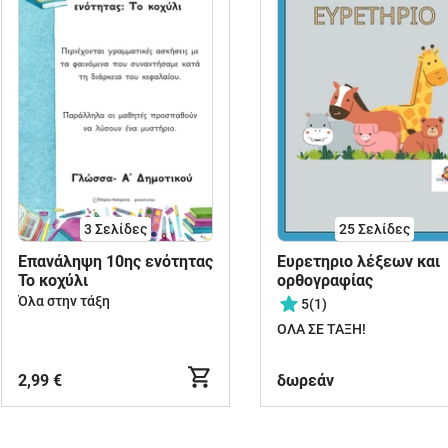
3
Σελίδες
25
Σελίδες
Επανάληψη 10ης ενότητας
Ευρετηριο λέξεων και
Το κοχύλι
ορθογραφίας
Όλα στην τάξη
5
(1)
ΟΛΑ ΣΕ ΤΑΞΗ!
2,99 €
δωρεάν