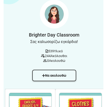
Brighter Day Classroom
Σας καλωσορίζω εγκάρδια!
539
Υλικό
244
Ακόλουθοι
0
Ακολουθώ
Να ακολουθώ