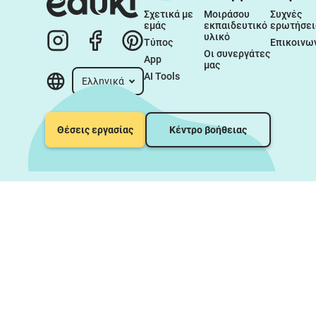
Σχετικά με 
Μοιράσου 
Συχνές 
εμάς
εκπαιδευτικό 
ερωτήσει
υλικό
Τύπος
Επικοινω
Οι συνεργάτες 
App
μας
AI Tools
Ελληνικά
Θέσεις εργασίας
Κέντρο βοήθειας