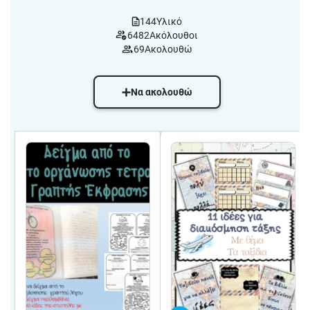
144
Υλικό
6482
Ακόλουθοι
69
Ακολουθώ
Να ακολουθώ