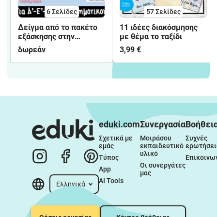
6
Σελίδες
57
Σελίδες
Δείγμα από το πακέτο
11 ιδέες διακόσμησης
εξάσκησης στην
με θέμα το ταξίδι
παραγωγή γραπτού
δωρεάν
3,99 €
λόγου
eduki.com
Συνεργασία
Βοήθει
Σχετικά με 
Μοιράσου 
Συχνές 
εμάς
εκπαιδευτικό 
ερωτήσει
υλικό
Τύπος
Επικοινω
Οι συνεργάτες 
App
μας
AI Tools
Ελληνικά