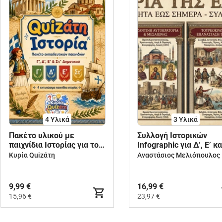
4 Υλικά
3 Υλικά
Πακέτο υλικού με
Συλλογή Ιστορικών
παιχνίδια Ιστορίας για το
Infographic για Δ’, Ε’ κα
Δημοτικό
ΣΤ’ Δημοτικού
Κυρία Quizάτη
9,99 €
16,99 €
15,96 €
23,97 €