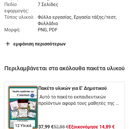
Πεδίο
7 Σελίδες
εφαρμογής:
Τύπος υλικού:
Φύλλα εργασίας, Εργασία τάξης/τεστ,
Φυλλάδια
Μορφή:
PNG, PDF
εμφάνιση περισσότερων
Περιλαμβάνεται στα ακόλουθα πακέτα υλικού
Πακέτο υλικών για Ε' Δημοτικού
Αυτό το πακέτο εκπαιδευτικών
προϊόντων αφορά τους μαθητές της Ε'
Δημοτικού κι αποτελείται από τα πιο
χρήσιμα ψηφιακά προϊόντα για την
τάξη αυτή. Στο πακέτο θα βρείτε τα
12 Υλικά
37,99 €
52,88 €
Eξοικονόμησε 14,89 €
αγαπημένας σας υλικά σε προνομιακή