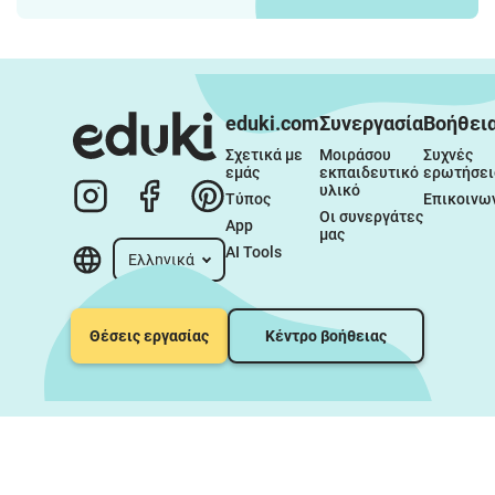
eduki.com
Συνεργασία
Βοήθει
Σχετικά με 
Μοιράσου 
Συχνές 
εμάς
εκπαιδευτικό 
ερωτήσει
υλικό
Τύπος
Επικοινω
Οι συνεργάτες 
App
μας
AI Tools
Ελληνικά
Θέσεις εργασίας
Κέντρο βοήθειας