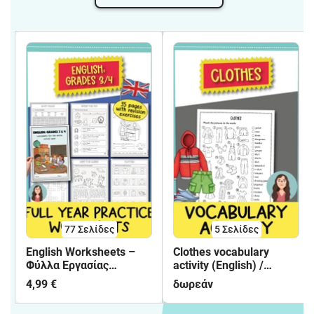
77
Σελίδες
5
Σελίδες
English Worksheets –
Clothes vocabulary
Φύλλα Εργασίας
activity (English) /
Αγγλικών | Γ΄ & Δ΄
Δραστηριότητα
4,99 €
δωρεάν
Δημοτικού
λεξιλογίου για τα ρούχα
(Αγγλικά)