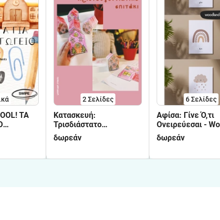
ικά
2
Σελίδες
6
Σελίδες
OOL! ΤΑ
Κατασκευή:
Αφίσα: Γίνε Ό,τι
Ο
Τρισδιάστατο
Ονειρεύεσαι - W
:
Χριστουγεννιάτικο
Stories
δωρεάν
δωρεάν
, ΗΜΕΡΕΣ
Σπιτάκι
 ΑΝΑ
ΕΣ,
ΝΟΛΟΓΙΑ,
ΝΟΜΕΝΑ,
,
ΤΑ,
ΝΙΕΣ,