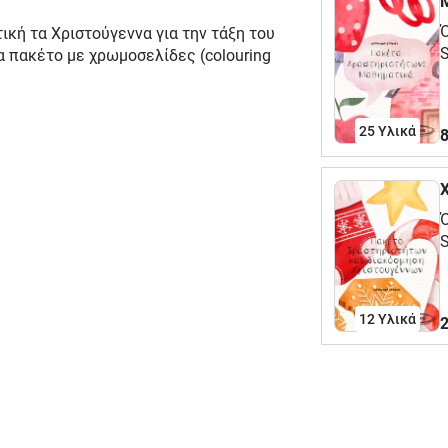
κή τα Χριστούγεννα για την τάξη του
S
α πακέτο με χρωμοσελίδες (colouring
π
π
25 Υλικά
8
Γ
12 Υλικά
2