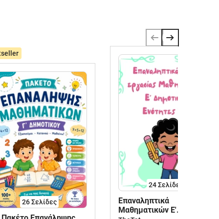
seller
24
Σελίδες
Επαναληπτικά
26
Σελίδες
Μαθηματικών Ε'
 Πακέτο Επανάληψης