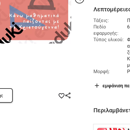
Λεπτομέρειες
Τάξεις:
Π
Πεδίο
6
εφαρμογής:
Τύπος υλικού:
Φ
α
ζ
Κ
μ
Μορφή:
P
εμφάνιση π
ης
Περιλαμβάνετ