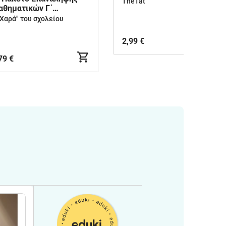
Δημοτικού
TheTat
αθηματικών Γ΄
ημοτικού
"Χαρά" του σχολείου
2,99 €
79 €