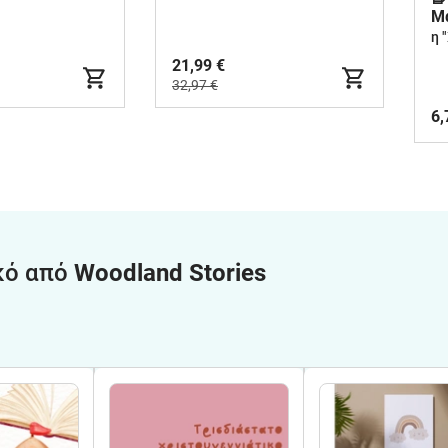
Μ
Δ
η 
21,99 €
32,97 €
6,
κό από
Woodland Stories