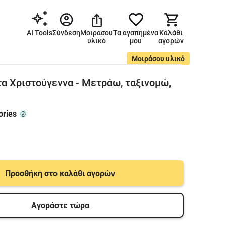
AI Tools
Σύνδεση
Μοιράσου
Τα αγαπημένα
Καλάθι
υλικό
μου
αγορών
Μοιράσου υλικό
α Χριστούγεννα - Μετράω, ταξινομώ,
ories
Προσθήκη στο καλάθι αγορών
Αγοράστε τώρα