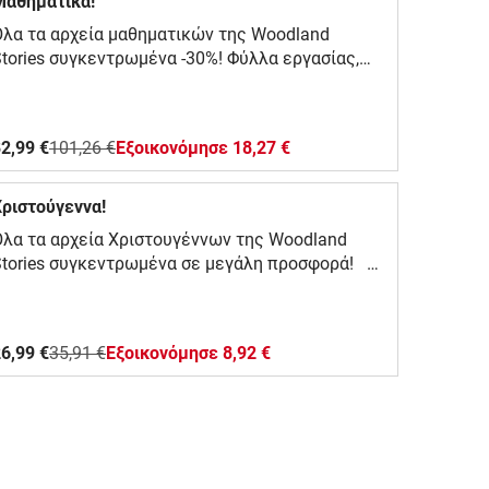
Μαθηματικά!
Όλα τα αρχεία μαθηματικών της Woodland
tories συγκεντρωμένα -30%! Φύλλα εργασίας,
αιχνίδια, καρτέλες, κάρτες, βάσεις
λαστελίνης με θεματική τα Μαθηματικά!Για το
Νηπιαγωγείο και πρώτες τάξεις Δημοτικού!
2,99 €
101,26 €
Eξοικονόμησε 18,27 €
Χριστούγεννα!
Όλα τα αρχεία Χριστουγέννων της Woodland
Stories συγκεντρωμένα σε μεγάλη προσφορά!
ια το Νηπιαγωγείο και πρώτες τάξεις
Δημοτικού!
6,99 €
35,91 €
Eξοικονόμησε 8,92 €