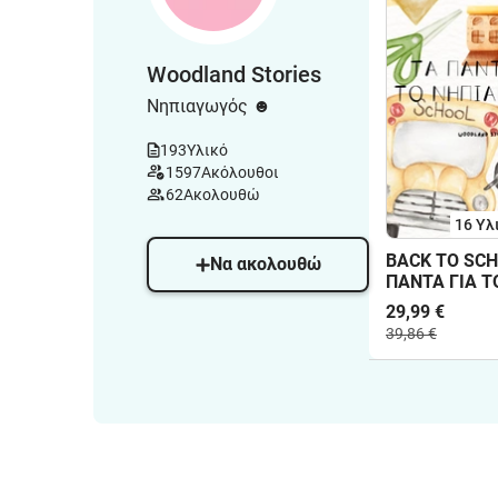
Woodland Stories
Νηπιαγωγός ☻
193
Υλικό
1597
Ακόλουθοι
62
Ακολουθώ
16 Υλ
BACK TO SCH
Να ακολουθώ
ΠΑΝΤΑ ΓΙΑ Τ
ΝΗΠΙΑΓΩΓΕΙΟ
29,99 €
ΗΜΕΡΟΛΟΓΙΟ
39,86 €
ΕΒΔΟΜΑΔΑΣ
(ΘΕΜΑΤΙΚΕΣ
ΕΠΟΧΗ), ΜΗΝ
ΕΠΟΧΕΣ, ΧΡΟ
ΚΑΙΡΙΚΑ ΦΑΙ
Α-Β, ΑΡΙΘΜΟΙ
ΣΥΝΑΙΣΘΗΜΑ
ΧΡΩΜΑΤΑ, ΓΩ