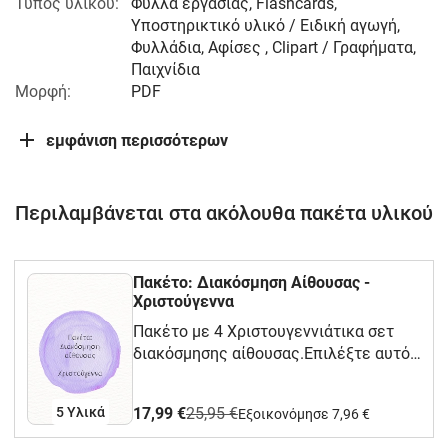
Τύπος υλικού:
Φύλλα εργασίας, Flashcards,
Υποστηρικτικό υλικό / Ειδική αγωγή,
Φυλλάδια, Αφίσες , Clipart / Γραφήματα,
Παιχνίδια
Μορφή:
PDF
εμφάνιση περισσότερων
Περιλαμβάνεται στα ακόλουθα πακέτα υλικού
Πακέτο: Διακόσμηση Αίθουσας -
Χριστούγεννα
Πακέτο με 4 Χριστουγεννιάτικα σετ
διακόσμησης αίθουσας.Επιλέξτε αυτό
το πακέτο για να εξοικονομήσετε 15%
με 20% από ότι αν θα αγοράζατε
5 Υλικά
17,99 €
25,95 €
Eξοικονόμησε 7,96 €
ξεχωριστά το κάθε σετ διακόσμησης.