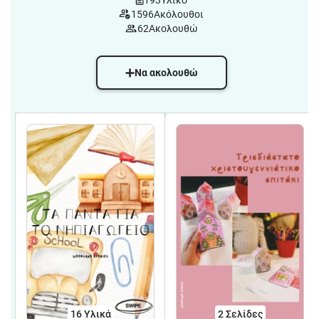
193
Υλικό
1596
Ακόλουθοι
62
Ακολουθώ
Να ακολουθώ
16 Υλικά
2
Σελίδες