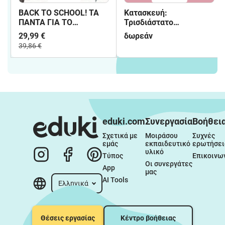
BACK TO SCHOOL! ΤΑ
Κατασκευή:
ΠΑΝΤΑ ΓΙΑ ΤΟ
Τρισδιάστατο
ΝΗΠΙΑΓΩΓΕΙΟ:
Χριστουγεννιάτικο
29,99 €
δωρεάν
ΗΜΕΡΟΛΟΓΙΟ, ΗΜΕΡΕΣ
Σπιτάκι
39,86 €
ΕΒΔΟΜΑΔΑΣ
(ΘΕΜΑΤΙΚΕΣ ΑΝΑ
ΕΠΟΧΗ), ΜΗΝΕΣ,
ΕΠΟΧΕΣ, ΧΡΟΝΟΛΟΓΙΑ,
ΚΑΙΡΙΚΑ ΦΑΙΝΟΜΕΝΑ,
Α-Β, ΑΡΙΘΜΟΙ,
ΣΥΝΑΙΣΘΗΜΑΤΑ,
ΧΡΩΜΑΤΑ, ΓΩΝΙΕΣ,
eduki.com
Συνεργασία
Βοήθει
ΚΑΝΟΝΕΣ,
Σχετικά με 
Μοιράσου 
Συχνές 
ΠΑΡΟΥΣΙΟΛΟΓΙΟ,
εμάς
εκπαιδευτικό 
ερωτήσει
ΓΕΝΕΘΛΙΑ, ΑΦΙΣΑ +
υλικό
ΠΑΙΧΝΙΔΙ
Τύπος
Επικοινω
Οι συνεργάτες 
App
μας
AI Tools
Ελληνικά
Θέσεις εργασίας
Κέντρο βοήθειας