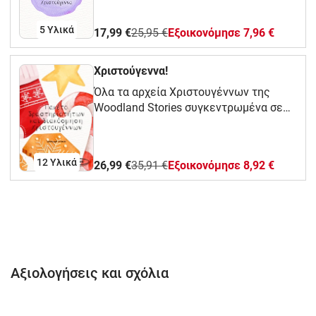
το πακέτο για να εξοικονομήσετε 15%
με 20% από ότι αν θα αγοράζατε
5 Υλικά
17,99 €
25,95 €
Eξοικονόμησε 7,96 €
ξεχωριστά το κάθε σετ διακόσμησης.
Χριστούγεννα!
Όλα τα αρχεία Χριστουγέννων της
Woodland Stories συγκεντρωμένα σε
μεγάλη προσφορά! Για το
Νηπιαγωγείο και πρώτες τάξεις
Δημοτικού!
12 Υλικά
26,99 €
35,91 €
Eξοικονόμησε 8,92 €
Αξιολογήσεις και σχόλια