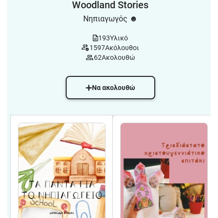
Woodland Stories
Νηπιαγωγός ☻
193
Υλικό
1597
Ακόλουθοι
62
Ακολουθώ
Να ακολουθώ