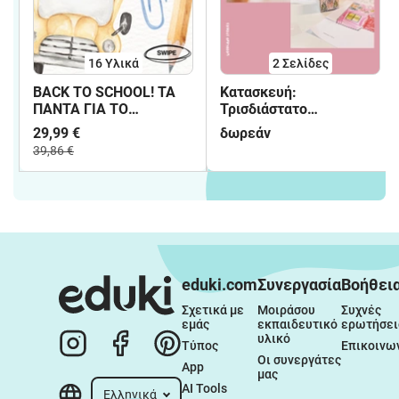
16 Υλικά
2
Σελίδες
BACK TO SCHOOL! ΤΑ
Κατασκευή:
ΠΑΝΤΑ ΓΙΑ ΤΟ
Τρισδιάστατο
ΝΗΠΙΑΓΩΓΕΙΟ:
Χριστουγεννιάτικο
29,99 €
δωρεάν
ΗΜΕΡΟΛΟΓΙΟ, ΗΜΕΡΕΣ
Σπιτάκι
39,86 €
ΕΒΔΟΜΑΔΑΣ
(ΘΕΜΑΤΙΚΕΣ ΑΝΑ
ΕΠΟΧΗ), ΜΗΝΕΣ,
ΕΠΟΧΕΣ, ΧΡΟΝΟΛΟΓΙΑ,
ΚΑΙΡΙΚΑ ΦΑΙΝΟΜΕΝΑ,
Α-Β, ΑΡΙΘΜΟΙ,
ΣΥΝΑΙΣΘΗΜΑΤΑ,
ΧΡΩΜΑΤΑ, ΓΩΝΙΕΣ,
eduki.com
Συνεργασία
Βοήθει
ΚΑΝΟΝΕΣ,
Σχετικά με 
Μοιράσου 
Συχνές 
ΠΑΡΟΥΣΙΟΛΟΓΙΟ,
εμάς
εκπαιδευτικό 
ερωτήσει
ΓΕΝΕΘΛΙΑ, ΑΦΙΣΑ +
υλικό
ΠΑΙΧΝΙΔΙ
Τύπος
Επικοινω
Οι συνεργάτες 
App
μας
AI Tools
Ελληνικά