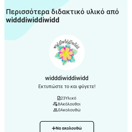
Περισσότερα διδακτικό υλικό από
widddiwiddiwidd
widddiwiddiwidd
Εκτυπώστε το και φύγετε!
23
Υλικό
8
Ακόλουθοι
0
Ακολουθώ
Να ακολουθώ