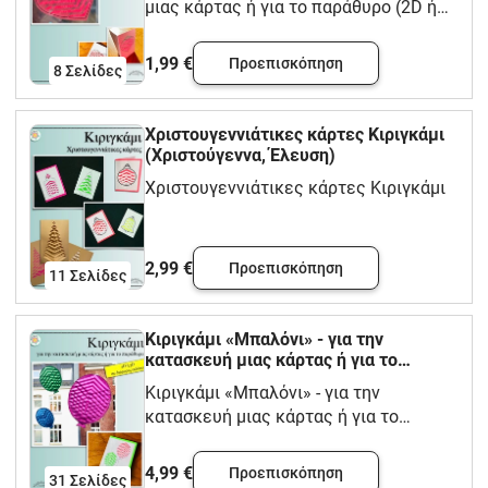
μιας κάρτας ή για το παράθυρο (2D ή
3D, σε διάφορες εκδόσεις) - Γενέθλια,
Ημέρα του Αγίου Βαλεντίνου, Αγάπη
1,99 €
Προεπισκόπηση
8
Σελίδες
Χριστουγεννιάτικες κάρτες Κιριγκάμι
(Χριστούγεννα, Έλευση)
Χριστουγεννιάτικες κάρτες Κιριγκάμι
2,99 €
Προεπισκόπηση
11
Σελίδες
Κιριγκάμι «Μπαλόνι» - για την
κατασκευή μιας κάρτας ή για το
παράθυρο (2D ή 3D, σε διάφορες
Κιριγκάμι «Μπαλόνι» - για την
εκδόσεις) - Γενέθλια, Η κάρτα
κατασκευή μιας κάρτας ή για το
πρόσκλησης
παράθυρο (2D ή 3D, σε διάφορες
εκδόσεις) -
4,99 €
Προεπισκόπηση
31
Σελίδες