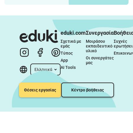
Γενέθλια, Ημέρα του
Αγίου Βαλεντίνου,
Αγάπη
eduki.com
Συνεργασία
Βοήθει
Σχετικά με 
Μοιράσου 
Συχνές 
εμάς
εκπαιδευτικό 
ερωτήσει
υλικό
Τύπος
Επικοινω
Οι συνεργάτες 
App
μας
AI Tools
Ελληνικά
Θέσεις εργασίας
Κέντρο βοήθειας