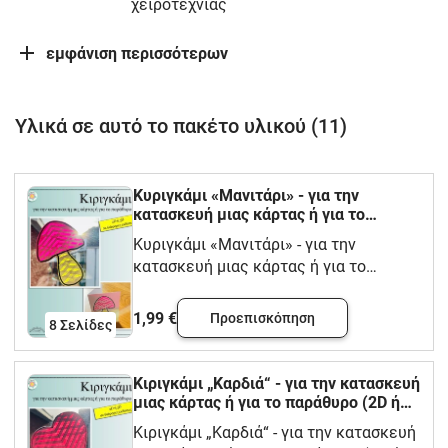
χειροτεχνίας
εμφάνιση περισσότερων
Υλικά σε αυτό το πακέτο υλικού (11)
Κυριγκάμι «Μανιτάρι» - για την
κατασκευή μιας κάρτας ή για το
παράθυρο (2D ή 3D, σε διάφορες
Κυριγκάμι «Μανιτάρι» - για την
εκδόσεις) - Πρωτοχρονιά, ευτυχία,
κατασκευή μιας κάρτας ή για το
παραμονή Πρωτοχρονιάς
παράθυρο (2D ή 3D, σε διάφορες
εκδόσεις) - Πρωτοχρονιά, ευτυχία,
1,99 €
Προεπισκόπηση
8
Σελίδες
παραμονή Πρωτοχρονιάς
Κιριγκάμι „Καρδιά“ - για την κατασκευή
μιας κάρτας ή για το παράθυρο (2D ή
3D, σε διάφορες εκδόσεις) - Γενέθλια,
Κιριγκάμι „Καρδιά“ - για την κατασκευή
Ημέρα του Αγίου Βαλεντίνου, Αγάπη