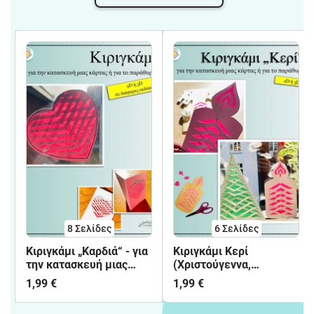
8
Σελίδες
6
Σελίδες
Κιριγκάμι „Καρδιά“ - για
Κιριγκάμι Κερί
την κατασκευή μιας
(Χριστούγεννα,
κάρτας ή για το
Χειμώνας)
1,99 €
1,99 €
παράθυρο (2D ή 3D, σε
διάφορες εκδόσεις) -