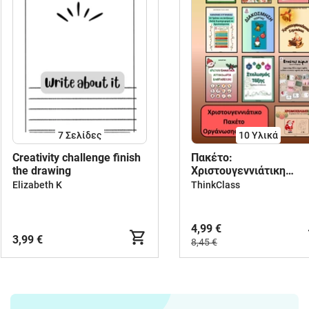
7
Σελίδες
10 Υλικά
Creativity challenge finish
Πακέτο:
the drawing
Χριστουγεννιάτικη
Διακόσμηση Ταξης
Elizabeth K
ThinkClass
4,99 €
3,99 €
8,45 €