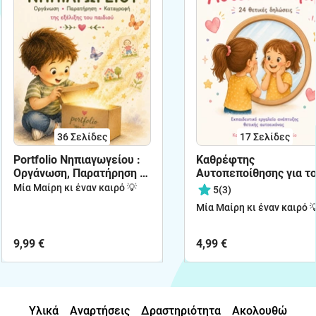
36
Σελίδες
17
Σελίδες
Portfolio Νηπιαγωγείου :
Καθρέφτης
Οργάνωση, Παρατήρηση &
Αυτοπεποίθησης για τ
Καταγραφή της Εξέλιξης
Νηπιαγωγείο
Μία Μαίρη κι έναν καιρό 💡
5
(3)
του Παιδιού
Μία Μαίρη κι έναν καιρό 
9,99 €
4,99 €
Υλικά
Αναρτήσεις
Δραστηριότητα
Ακολουθώ