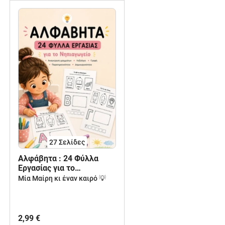
27
Σελίδες
Αλφάβητα : 24 Φύλλα
Εργασίας για το
Νηπιαγωγείο-
Μία Μαίρη κι έναν καιρό 💡
Αναγνώριση Γραμμάτων,
Λεξιλόγιο & Γραφή
2,99 €