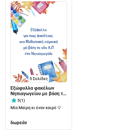
5
Σελίδες
Εξώφυλλα φακέλων
Νηπιαγωγείου με βάση το
νέο ΑΠ
5
(1)
Μία Μαίρη κι έναν καιρό 💡
δωρεάν