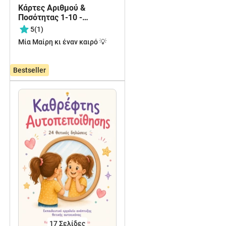
Κάρτες Αριθμού &
Ποσότητας 1-10 -
Μαθαίνω να Μετρώ με
5
(1)
Χαριτωμένα Ζωάκια
Μία Μαίρη κι έναν καιρό 💡
2,99 €
Bestseller
17
Σελίδες