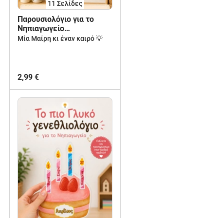
11
Σελίδες
Παρουσιολόγιο για το
Νηπιαγωγείο
-Διαδραστικό &
Μία Μαίρη κι έναν καιρό 💡
Προσαρμόσιμο για κάθε
τάξη
2,99 €