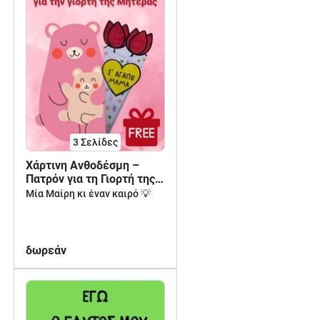
3
Σελίδες
Χάρτινη Ανθοδέσμη –
Πατρόν για τη Γιορτή της
Μητέρας
Μία Μαίρη κι έναν καιρό 💡
δωρεάν