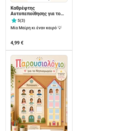
Καθρέφτης
Αυτοπεποίθησης για το
Νηπιαγωγείο
5
(3)
Μία Μαίρη κι έναν καιρό 💡
4,99 €