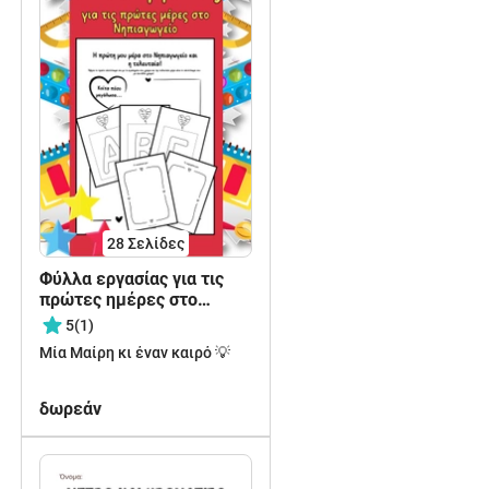
28
Σελίδες
Φύλλα εργασίας για τις
πρώτες ημέρες στο
Νηπιαγωγείο
5
(1)
Μία Μαίρη κι έναν καιρό 💡
δωρεάν