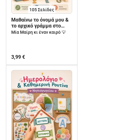
105
Σελίδες
Μαθαίνω το όνομά μου &
το αρχικό γράμμα στο
Νηπιαγωγείο- Πακέτο
Μία Μαίρη κι έναν καιρό 💡
δραστηριοτήτων
3,99 €