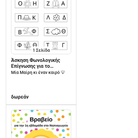
1
Σελίδα
Άσκηση Φωνολογικής
Επίγνωσης για το
Νηπιαγωγείο
Μία Μαίρη κι έναν καιρό 💡
δωρεάν