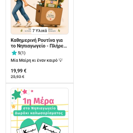
7 Υλικά
Καθημερινή Ρουτίνα για
το Νηπιαγωγείο - Πλήρες
Εκπαιδευτικό Πακέτο
5
(1)
Οργάνωσης Τάξης
Μία Μαίρη κι έναν καιρό 💡
19,99 €
25,93 €