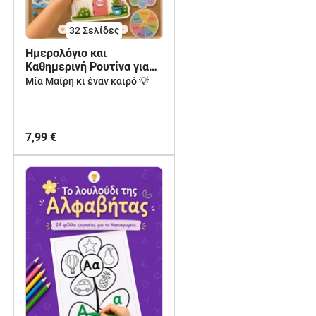
32
Σελίδες
Ημερολόγιο και
Καθημερινή Ρουτίνα για
το Νηπιαγωγείο
Μία Μαίρη κι έναν καιρό 💡
7,99 €