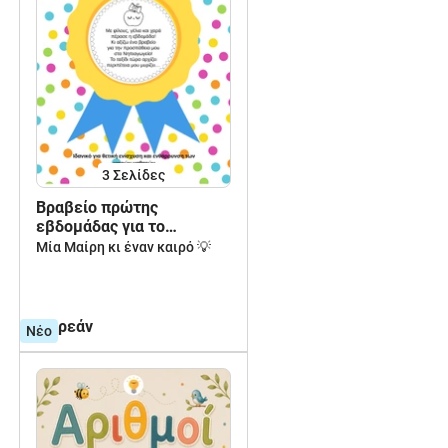
3
Σελίδες
Βραβείο πρώτης
εβδομάδας για το
Νηπιαγωγείο
Μία Μαίρη κι έναν καιρό 💡
δωρεάν
Νέο