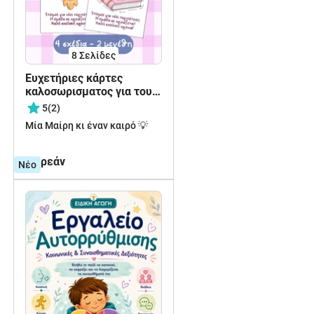
8
Σελίδες
Ευχετήριες κάρτες
καλοσωρισματος για τους
μαθητές
5
(2)
Μία Μαίρη κι έναν καιρό 💡
δωρεάν
Νέο