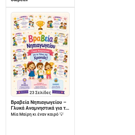
23
Σελίδες
Βραβεία Νηπιαγωγείου –
Γλυκά Αναμνηστικά για το
Τέλος της Χρονιάς
Μία Μαίρη κι έναν καιρό 💡