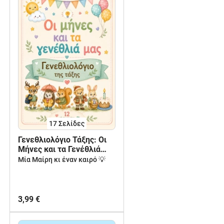
17
Σελίδες
Γενεθλιολόγιο Τάξης: Οι
Μήνες και τα Γενέθλιά
μας
Μία Μαίρη κι έναν καιρό 💡
3,99 €