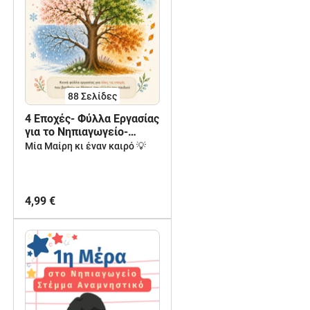
88
Σελίδες
4 Εποχές- Φύλλα Εργασίας
για το Νηπιαγωγείο-
Portfolio & Αξιολόγηση
Μία Μαίρη κι έναν καιρό 💡
Δεξιοτήτων
4,99 €