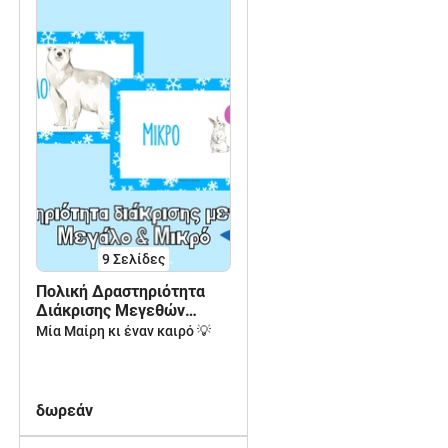
9
Σελίδες
Πολική Δραστηριότητα
Διάκρισης Μεγεθών
Μικρό και Μεγάλο
Μία Μαίρη κι έναν καιρό 💡
δωρεάν