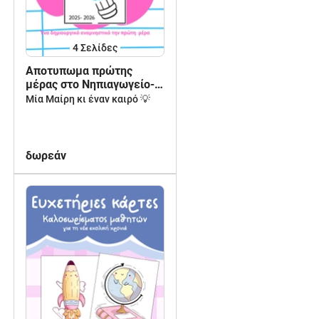
4
Σελίδες
Αποτυπωμα πρώτης
μέρας στο Νηπιαγωγείο-
αναμνηστικό
Μία Μαίρη κι έναν καιρό 💡
δωρεάν