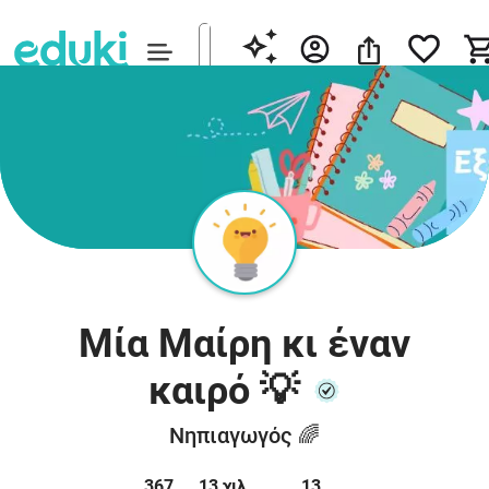
Μία Μαίρη κι έναν
καιρό 💡
Νηπιαγωγός 🌈
367
13 χιλ.
13