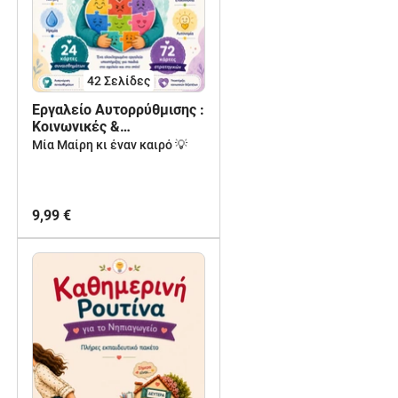
42
Σελίδες
Εργαλείο Αυτορρύθμισης :
Κοινωνικές &
Συναισθηματικές
Μία Μαίρη κι έναν καιρό 💡
Δεξιότητες με Κάρτες
Συναισθημάτων &
Στρατηγικών
9,99 €