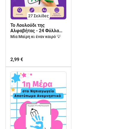
27
Σελίδες
Το Λουλούδι της
Αλφαβήτας - 24 Φύλλα
Εργασίας για το
Μία Μαίρη κι έναν καιρό 💡
Νηπιαγωγείο
2,99 €