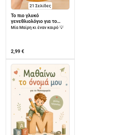
21
Σελίδες
Το πιο γλυκό
γενεθλιολόγιο για το
Νηπιαγωγείο με
Μία Μαίρη κι έναν καιρό 💡
προσαρμόσιμα κεράκια
2,99 €