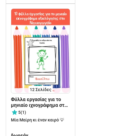
12
Σελίδες
Φύλλα εργασίας για το
μηνιαίο ιχνογράφημα στο
Νηπιαγωγείο
5
(1)
Μία Μαίρη κι έναν καιρό 💡
δωρεάν