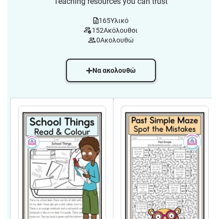
Teaching resources you can trust
165
Υλικό
152
Ακόλουθοι
0
Ακολουθώ
Να ακολουθώ