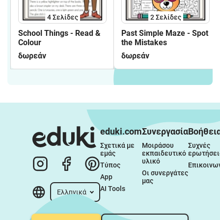
4
Σελίδες
2
Σελίδες
School Things - Read &
Past Simple Maze - Spot
Colour
the Mistakes
δωρεάν
δωρεάν
eduki.com
Συνεργασία
Βοήθει
Σχετικά με 
Μοιράσου 
Συχνές 
εμάς
εκπαιδευτικό 
ερωτήσει
υλικό
Τύπος
Επικοινω
Οι συνεργάτες 
App
μας
AI Tools
Ελληνικά