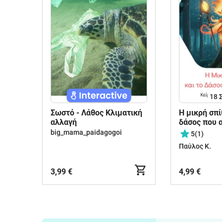
18
Σωστό - Λάθος Κλιματική
Η μικρή σπι
αλλαγή
δάσος που α
big_mama_paidagogoi
5
(1)
Παύλος Κ.
3,99 €
4,99 €