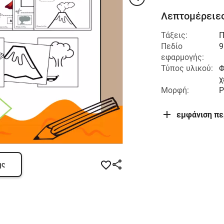
Λεπτομέρειες
Τάξεις:
Π
Πεδίο
9
εφαρμογής:
Τύπος υλικού:
Φ
χ
Μορφή:
P
εμφάνιση π
ης