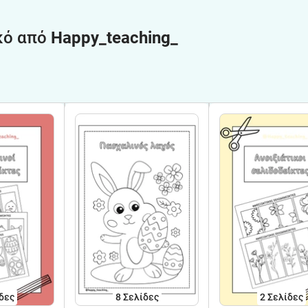
κό από
Happy_teaching_
δες
8
Σελίδες
2
Σελίδες