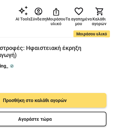
AI Tools
Σύνδεση
Μοιράσου
Τα αγαπημένα
Καλάθι
υλικό
μου
αγορών
Μοιράσου υλικό
στροφές: Ηφαιστειακή έκρηξη
αγωγή)
ing_
Προσθήκη στο καλάθι αγορών
Αγοράστε τώρα