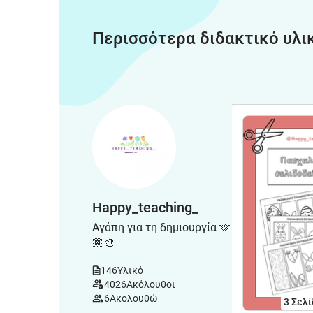
Περισσότερα διδακτικό υλι
Happy_teaching_
Αγάπη για τη δημιουργία 🫶
🏾🎨
146
Υλικό
4026
Ακόλουθοι
6
Ακολουθώ
3
Σελί