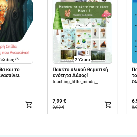
Σελίδες
2 Υλικά
́θα και το
Πακέτο υλικού θεματική
Πα
νασαίνει
ενότητα Δάσος!
το
φ
teaching_little_minds__
Όλ
7,99 €
6,
9,98 €
8,