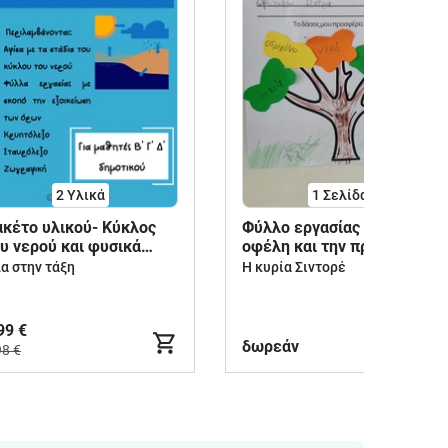
2 Υλικά
1
Σελίδα
κέτο υλικού- Κύκλος
Φύλλο εργασίας για τα
υ νερού και φυσικά
οφέλη και την προστασία
αινόμενα
του δάσους
α στην τάξη
Η κυρία Σιντορέ
99 €
δωρεάν
98 €