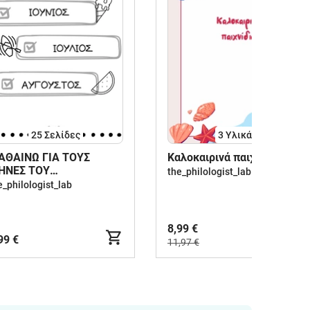
25
Σελίδες
3 Υλικά
ΑΘΑΙΝΩ ΓΙΑ ΤΟΥΣ
Καλοκαιρινά παιχνίδια
ΗΝΕΣ ΤΟΥ
the_philologist_lab
ΑΛΟΚΑΙΡΙΟΥ
e_philologist_lab
8,99 €
99 €
11,97 €