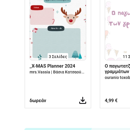
3
Σελίδες
11
_X-MAS Planner 2024
O παγωτατζ
γραμμάτων 
mrs.Vassia | Βάσια Κατσαούνου
κεφαλαία κα
ouranio toxo
δωρεάν
4,99 €