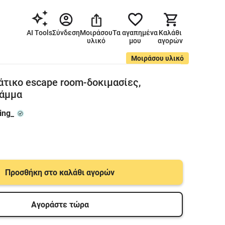
AI Tools
Σύνδεση
Μοιράσου
Τα αγαπημένα
Καλάθι
υλικό
μου
αγορών
Μοιράσου υλικό
άτικο escape room-δοκιμασίες,
ράμμα
ing_
Προσθήκη στο καλάθι αγορών
Αγοράστε τώρα