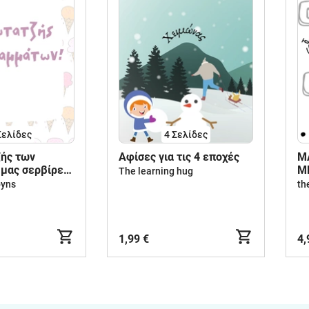
Σελίδες
4
Σελίδες
ής των
Aφίσες για τις 4 εποχές
Μ
μας σερβίρει
Μ
The learning hug
ι πεζά!
Κ
byns
th
1,99 €
4,