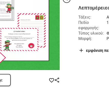
Λεπτομέρειες
Τάξεις:
Α
Πεδίο
1
εφαρμογής:
Τύπος υλικού:
Φ
Μορφή:
P
εμφάνιση π
ης