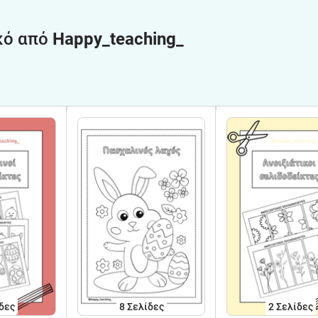
κό από
Happy_teaching_
δες
8
Σελίδες
2
Σελίδες