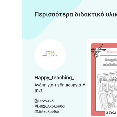
Περισσότερα διδακτικό υλι
Happy_teaching_
Αγάπη για τη δημιουργία 🫶
🏾🎨
146
Υλικό
4026
Ακόλουθοι
6
Ακολουθώ
3
Σελί