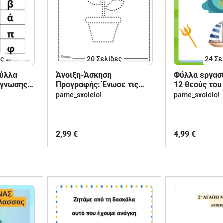
ες
20
Σελίδες
24
Σε
Φύλλα
Άνοιξη-Άσκηση
Φύλλα εργασί
άγνωσης
Προγραφής: Ένωσε τις
12 θεούς του
τα🐞
τελίτσες!!
pame_sxoleio!
pame_sxoleio!
2,99 €
4,99 €