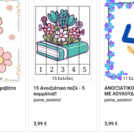
ες
15
Σελίδες
11
Σε
λφαβήτα
15 Ανοιξιάτικα παζλ - 5
ANOΙΞΙΑΤΙΚΟ
κομμάτια!!
ΜΕ ΛΟΥΛΟΥΔΙ
διακόσμηση τ
pame_sxoleio!
pame_sxoleio!
3,99 €
3,99 €