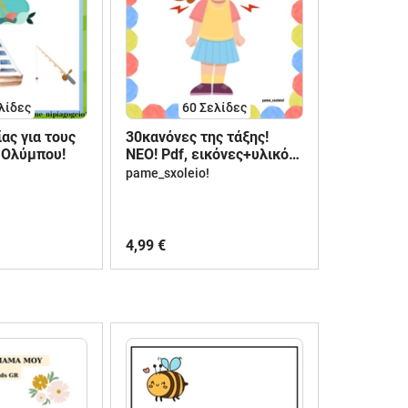
λίδες
60
Σελίδες
ας για τους
30κανόνες της τάξης!
 Ολύμπου!
ΝΕΟ! Pdf, εικόνες+υλικό
επεξεργασίας!
pame_sxoleio!
4,99 €