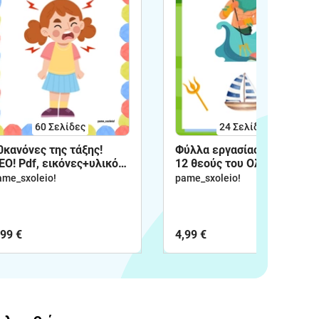
60
Σελίδες
24
Σελίδες
0κανόνες της τάξης!
Φύλλα εργασίας για τους
ΕΟ! Pdf, εικόνες+υλικό
12 θεούς του Ολύμπου!
πεξεργασίας!
ame_sxoleio!
pame_sxoleio!
,99 €
4,99 €