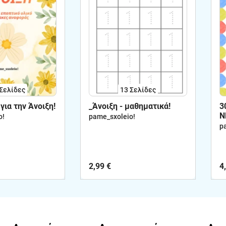
Σελίδες
13
Σελίδες
για την Άνοιξη!
_Άνοιξη - μαθηματικά!
3
Ν
o!
pame_sxoleio!
ε
p
2,99 €
4