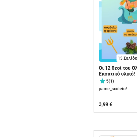
13
Σελίδ
Οι 12 θεοί του Ο
Εποπτικό υλικό!
5
(1)
pame_sxoleio!
3,99 €