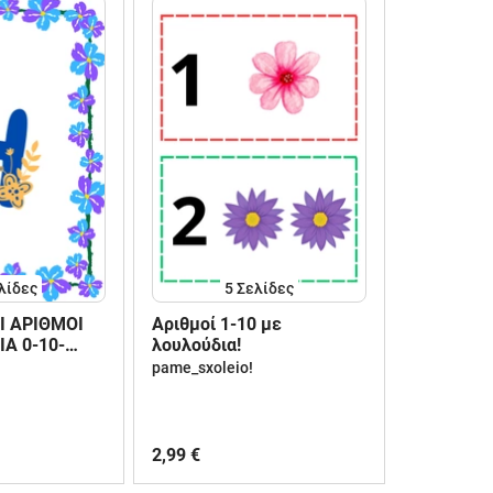
λίδες
5
Σελίδες
Ι ΑΡΙΘΜΟΙ
Αριθμοί 1-10 με
Α 0-10-
λουλούδια!
άξης! 🌸
pame_sxoleio!
2,99 €