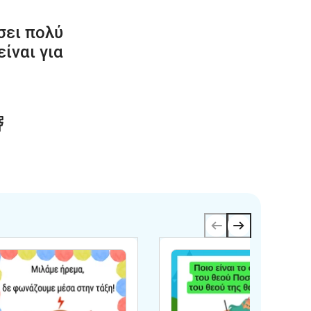
σει πολύ
ίναι για