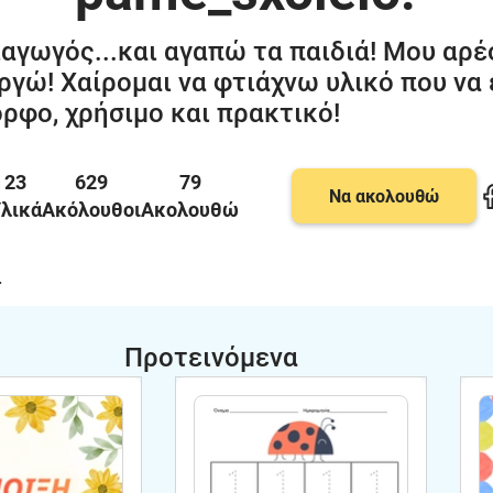
ιαγωγός...και αγαπώ τα παιδιά! Μου αρέ
ργώ! Χαίρομαι να φτιάχνω υλικό που να ε
ρφο, χρήσιμο και πρακτικό!
23
629
79
Να ακολουθώ
λικά
Ακόλουθοι
Ακολουθώ
.
Προτεινόμενα