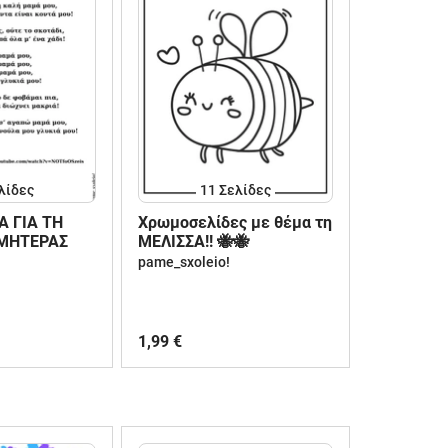
λίδες
11
Σελίδες
Α ΓΙΑ ΤΗ
Χρωμοσελίδες με θέμα τη
 ΜΗΤΕΡΑΣ
ΜΕΛΙΣΣΑ!! 🐝🐝
pame_sxoleio!
1,99 €