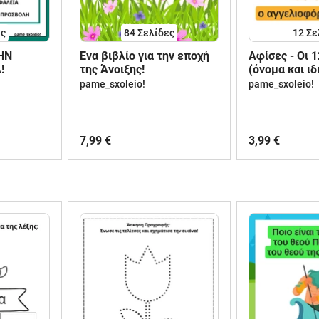
ες
84
Σελίδες
12
Σε
ΤΗΝ
Ένα βιβλίο για την εποχή
Αφίσες - Οι 1
!
της Άνοιξης!
(όνομα και ιδ
pame_sxoleio!
pame_sxoleio!
7,99 €
3,99 €