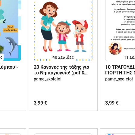
ες
40
Σελίδες
11
Σε
λύμπου -
20 Κανόνες της τάξης για
10 ΤΡΑΓΟΥΔΙ
το Νηπιαγωγείο! (pdf &
ΓΙΟΡΤΗ ΤΗΣ
εικόνες)
pame_sxoleio!
pame_sxoleio!
3,99 €
3,99 €