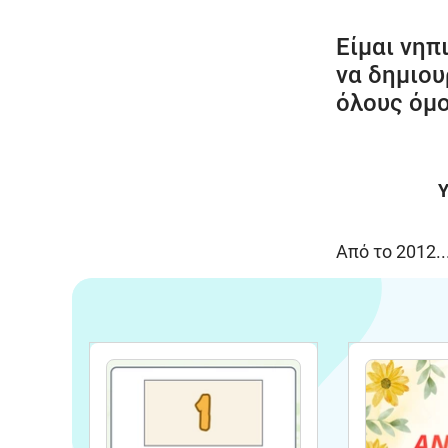
Είμαι νηπ
να δημιου
όλους όμο
Υ
Από το 2012..