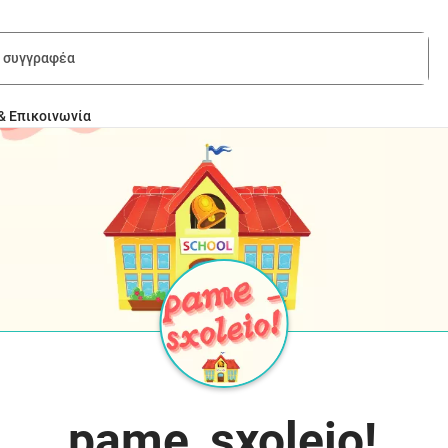
& Επικοινωνία
pame_sxoleio!