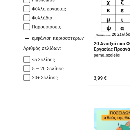
Φύλλα εργασίας
Φυλλάδια
Παρουσιάσεις
20
Σελίδ
εμφάνιση περισσότερων
20 Ανοιξιάτικα 
Αριθμός σελίδων:
Εργασίας Προαν
με πεζά γράμμα
pame_sxoleio!
<5 Σελίδες
5 — 20 Σελίδες
20+ Σελίδες
3,99 €