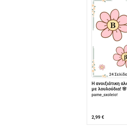
24
Σελίδ
H ανοιξιάτικη α
με λουλούδια! 🌸
pame_sxoleio!
2,99 €