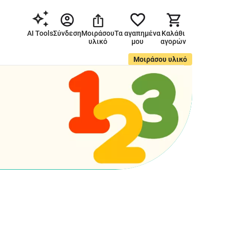
AI Tools
Σύνδεση
Μοιράσου
Τα αγαπημένα
Καλάθι
υλικό
μου
αγορών
Μοιράσου υλικό