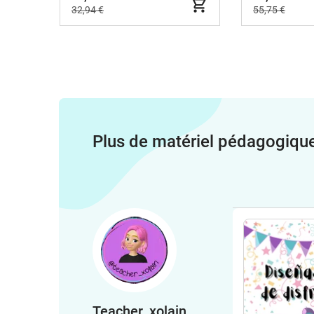
32,94 €
55,75 €
Plus de matériel pédagogiqu
Teacher_xolain