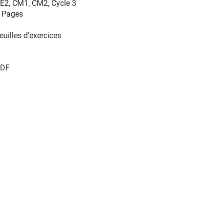
E2
,
CM1
,
CM2
,
Cycle 3
 Pages
euilles d'exercices
DF