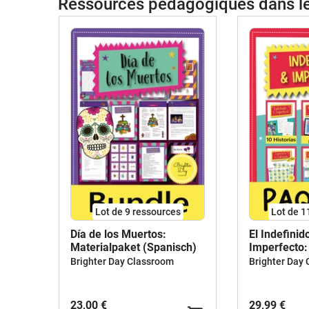
Ressources pédagogiques dans 
Lot de 9 ressources
Lot de 1
Día de los Muertos:
El Indefinid
Materialpaket (Spanisch)
Imperfecto:
Aktivitäten
Brighter Day Classroom
Brighter Day
23,00 €
29,99 €