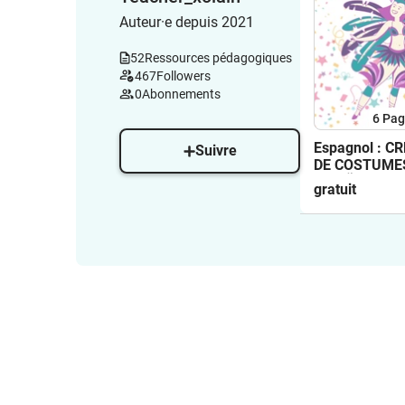
Auteur·e depuis 2021
52
Ressources pédagogiques
467
Followers
0
Abonnements
6
Pag
Espagnol : C
Suivre
DE COSTUMES
DISEÑADOR/A
gratuit
DISFRACES