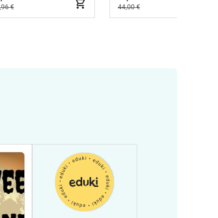
,96 €
44,00 €