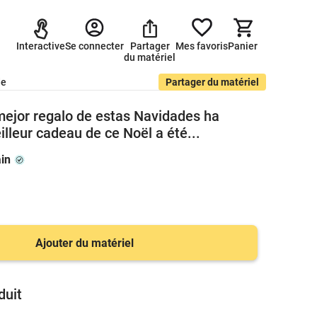
Interactive
Se connecter
Partager
Mes favoris
Panier
du matériel
de
Partager du matériel
 mejor regalo de estas Navidades ha
eilleur cadeau de ce Noël a été...
in
Ajouter du matériel
duit