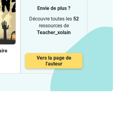
Envie de plus ?
Découvre toutes les
52
ressources de
Teacher_xolain
aire
Vers la page de
l'auteur