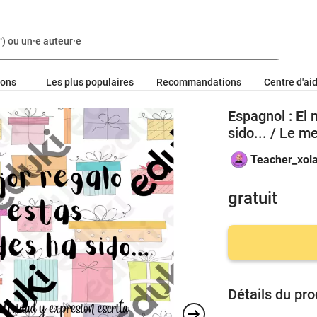
ions
Les plus populaires
Recommandations
Centre d'ai
Espagnol : El
sido... / Le m
Teacher_xola
gratuit
Détails du pro