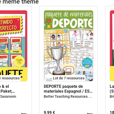
le même thème
1 ressources
Lot de 7 ressources
o & el
DEPORTE paquete de
La
 Paket;
materiales Espagnol / ESL
(S
 (Spanisch)
teaching resources bundle
Better Teaching Resources. Longer coffee breaks.
 Classroom
Br
kit pédagogique Anglais
9,99 €
18