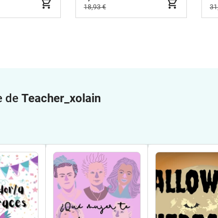
18,93 €
31
e de
Teacher_xolain