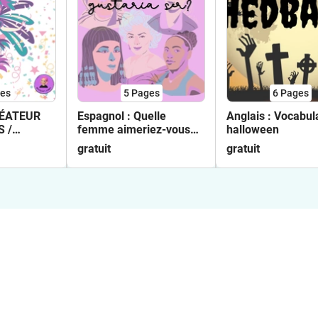
es
5
Pages
6
Pages
RÉATEUR
Espagnol : Quelle
Anglais : Vocabul
 /
femme aimeriez-vous
halloween
 DE
être ? / ¿Qué mujer te
gratuit
gratuit
gustaría ser