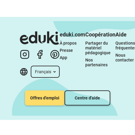
eduki.com
Coopération
Aide
À propos 
Partager du 
Questions 
matériel 
fréquente
Presse
pédagogique
Nous 
App
Nos 
contacter
partenaires
Français
Offres d'emploi
Centre d'aide