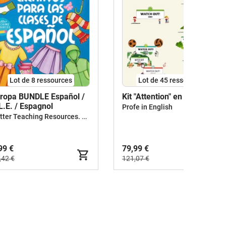
Lot de 8 ressources
Lot de 45 ressources
 ropa BUNDLE Español /
Kit "Attention" en espagnol!
L.E. / Espagnol
Profe in English
Better Teaching Resources. Longer coffee breaks.
99 €
79,99 €
,42 €
121,07 €