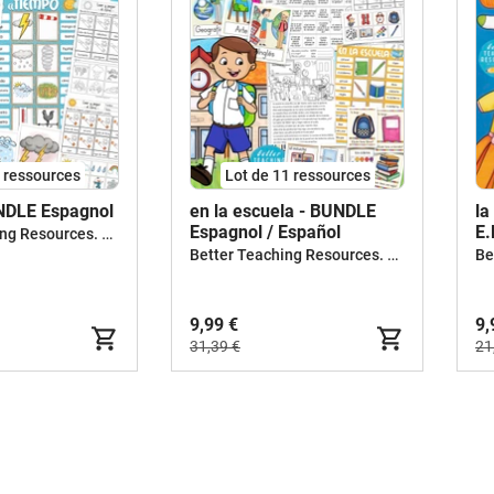
8 ressources
Lot de 11 ressources
UNDLE Espagnol
en la escuela - BUNDLE
la
Espagnol / Español
E.
Better Teaching Resources. Longer coffee breaks.
Better Teaching Resources. Longer coffee breaks.
9,99 €
9,
31,39 €
21