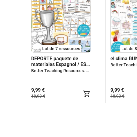
Lot de 7 ressources
Lot de 
DEPORTE paquete de
el clima B
materiales Espagnol / ESL
teaching resources bundle
Better Teaching Resources. Longer coffee breaks.
kit pédagogique Anglais
9,99 €
9,99 €
18,93 €
18,93 €