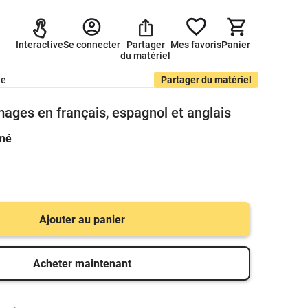
Interactive
Se connecter
Partager
Mes favoris
Panier
du matériel
de
Partager du matériel
mages en français, espagnol et anglais
imé
Ajouter au panier
Acheter maintenant