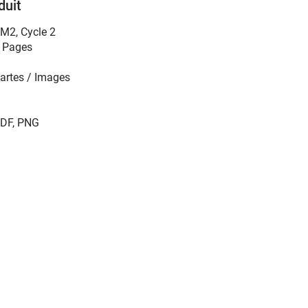
duit
CM2
,
Cycle 2
 Pages
artes / Images
DF, PNG