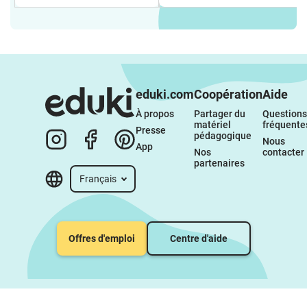
eduki.com
Coopération
Aide
À propos 
Partager du 
Questions 
matériel 
fréquente
Presse
pédagogique
Nous 
App
Nos 
contacter
partenaires
Français
Offres d'emploi
Centre d'aide