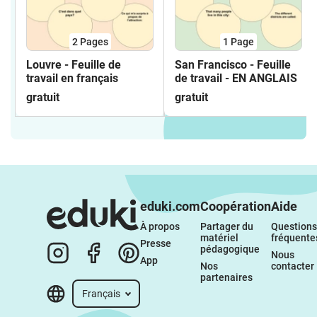
2
Pages
1
Page
Louvre - Feuille de
San Francisco - Feuille
travail en français
de travail - EN ANGLAIS
gratuit
gratuit
eduki.com
Coopération
Aide
À propos 
Partager du 
Questions 
matériel 
fréquente
Presse
pédagogique
Nous 
App
Nos 
contacter
partenaires
Français