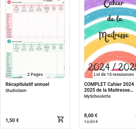
2
Pages
Lot de 15 ressources
Récapitulatif annuel
COMPLET Cahier 2024
2025 de la Maitresse
StudioSam
Version RAINBOW
MySchoolette
8,00 €
1,50 €
12,00 €