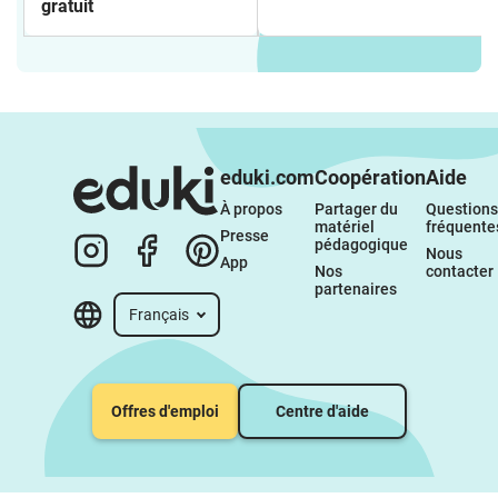
gratuit
eduki.com
Coopération
Aide
À propos 
Partager du 
Questions 
matériel 
fréquente
Presse
pédagogique
Nous 
App
Nos 
contacter
partenaires
Français
Offres d'emploi
Centre d'aide