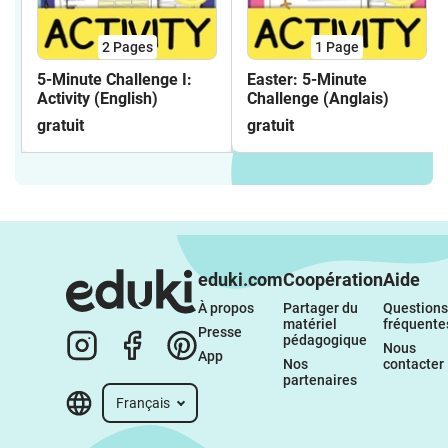
2
Pages
1
Page
5-Minute Challenge I:
Easter: 5-Minute
Activity (English)
Challenge (Anglais)
gratuit
gratuit
eduki.com
Coopération
Aide
À propos 
Partager du 
Questions 
matériel 
fréquente
Presse
pédagogique
Nous 
App
Nos 
contacter
partenaires
Français