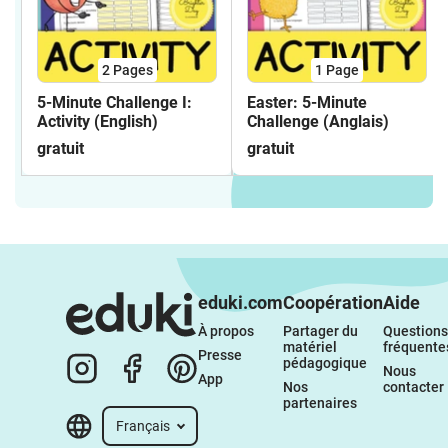
2
Pages
1
Page
5-Minute Challenge I:
Easter: 5-Minute
Activity (English)
Challenge (Anglais)
gratuit
gratuit
eduki.com
Coopération
Aide
À propos 
Partager du 
Questions 
matériel 
fréquente
Presse
pédagogique
Nous 
App
Nos 
contacter
partenaires
Français