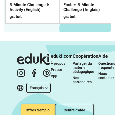
5-Minute Challenge I:
Easter: 5-Minute
Activity (English)
Challenge (Anglais)
gratuit
gratuit
eduki.com
Coopération
Aide
À propos 
Partager du 
Questions 
matériel 
fréquente
Presse
pédagogique
Nous 
App
Nos 
contacter
partenaires
Français
Offres d'emploi
Centre d'aide