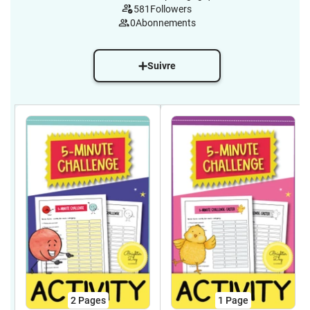
581
Followers
0
Abonnements
Suivre
2
Pages
1
Page