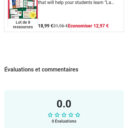
that will help your students learn "La
Navidad" vocabulary and traditions in an
engaging way. It also includes grammar
practice, which will allow them to revise
Lot de 8
18,99 €
31,96 €
Economiser 12,97 €
ressources
certain verb tenses and use them
together with the new vocabulaty and
structures.
Évaluations et commentaires
0.0
0 Évaluations