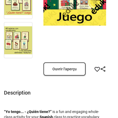
Ouvrir l'aperçu
Description
“Yo tengo... - ¿Quién tiene?”
is a fun and engaging whole-
class activity for your
Spanish
class to practice vocabulary.