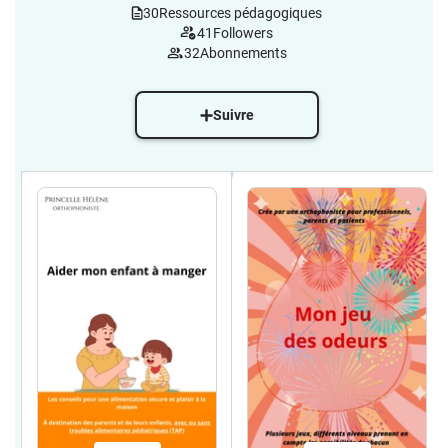
30
Ressources pédagogiques
41
Followers
32
Abonnements
Suivre