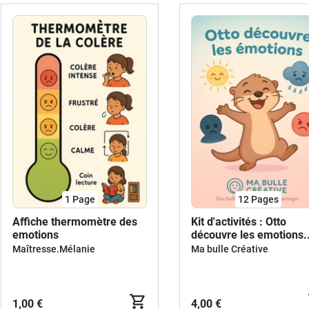
1
Page
12
Pages
Affiche thermomètre des
Kit d'activités : Otto
emotions
découvre les emotions.
PDF à imprimer
Maîtresse.Mélanie
Ma bulle Créative
1,00 €
4,00 €