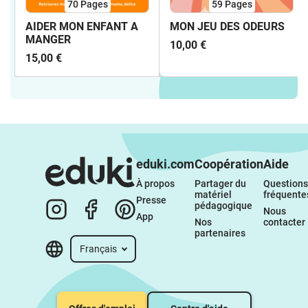
70
Pages
59
Pages
AIDER MON ENFANT A
MON JEU DES ODEURS
MANGER
10,00 €
15,00 €
eduki.com
Coopération
Aide
À propos 
Partager du 
Questions 
matériel 
fréquente
Presse
pédagogique
Nous 
App
Nos 
contacter
partenaires
Français